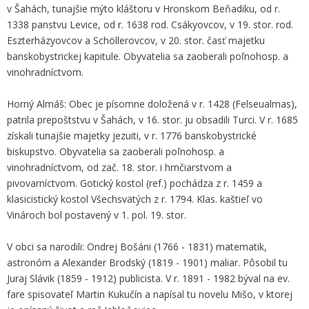
v Šahách, tunajšie mýto kláštoru v Hronskom Beňadiku, od r.
1338 panstvu Levice, od r. 1638 rod. Csákyovcov, v 19. stor. rod.
Eszterházyovcov a Schöllerovcov, v 20. stor. časť majetku
banskobystrickej kapitule. Obyvatelia sa zaoberali poľnohosp. a
vinohradníctvom.
Horný Almáš: Obec je písomne doložená v r. 1428 (Felseualmas),
patrila prepoštstvu v Šahách, v 16. stor. ju obsadili Turci. V r. 1685
získali tunajšie majetky jezuiti, v r. 1776 banskobystrické
biskupstvo. Obyvatelia sa zaoberali poľnohosp. a
vinohradníctvom, od zač. 18. stor. i hrnčiarstvom a
pivovarníctvom. Gotický kostol (ref.) pochádza z r. 1459 a
klasicistický kostol Všechsvätých z r. 1794. Klas. kaštieľ vo
Vinároch bol postavený v 1. pol. 19. stor.
V obci sa narodili: Ondrej Bošáni (1766 - 1831) matematik,
astronóm a Alexander Brodský (1819 - 1901) maliar. Pôsobil tu
Juraj Slávik (1859 - 1912) publicista. V r. 1891 - 1982 býval na ev.
fare spisovateľ Martin Kukučín a napísal tu novelu Mišo, v ktorej