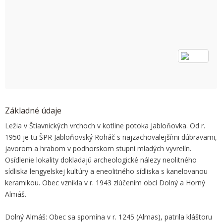
OK
Do you own this website?
Základné údaje
Ležia v Štiavnických vrchoch v kotline potoka Jabloňovka. Od r.
1950 je tu ŠPR Jabloňovský Roháč s najzachovalejšími dúbravami,
javorom a hrabom v podhorskom stupni mladých vyvrelín.
Osídlenie lokality dokladajú archeologické nálezy neolitného
sídliska lengyelskej kultúry a eneolitného sídliska s kanelovanou
keramikou. Obec vznikla v r. 1943 zlúčením obcí Dolný a Horný
Almáš.
Dolný Almáš: Obec sa spomína v r. 1245 (Almas), patrila kláštoru