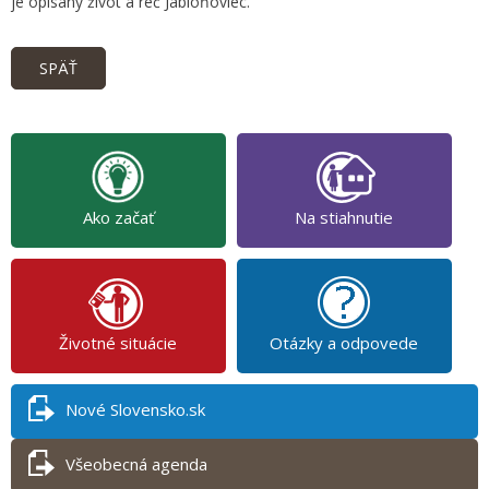
je opísaný život a reč Jabloňoviec.
SPÄŤ
Ako začať
Na stiahnutie
Životné situácie
Otázky a odpovede
Nové Slovensko.sk
Všeobecná agenda