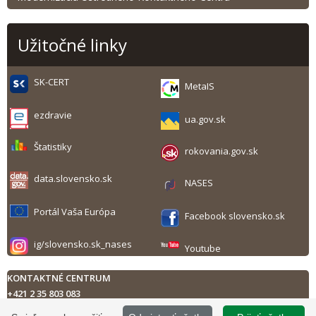
Užitočné linky
SK-CERT
MetaIS
ezdravie
ua.gov.sk
Štatistiky
rokovania.gov.sk
data.slovensko.sk
NASES
Portál Vaša Európa
Facebook slovensko.sk
ig/slovensko.sk_nases
Youtube
KONTAKTNÉ CENTRUM
+421 2 35 803 083
Technická podpora