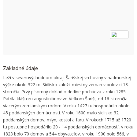
OK
Do you own this website?
Základné údaje
Leží v severovýchodnom okraji Šarišskej vrchoviny v nadmorskej
výške okolo 322 m. Sídlisko založil miestny zeman v polovici 13.
storočia. Prvý písomný doklad o dedine pochádza z roku 1285.
Patrila kláštoru augustiniánov vo Veľkom Šariši, od 16. storočia
viacerým zemianskym rodom. V roku 1427 tu hospodárilo okolo
45 poddanských domácností. V roku 1600 malo sídlisko 32
poddanských domov, mlyn, kostol a faru. V rokoch 1715 až 1720
tu postupne hospodárilo 20 - 14 poddanských domácností, v roku
1828 bolo 70 domov a 544 obyvateľov, v roku 1900 bolo 566, v