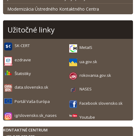
Modernizácia Ústredného Kontaktného Centra
Užitočné linky
SK-CERT
MetaIS
ezdravie
ua.gov.sk
Štatistiky
rokovania.gov.sk
data.slovensko.sk
NASES
Portál Vaša Európa
Facebook slovensko.sk
ig/slovensko.sk_nases
Youtube
KONTAKTNÉ CENTRUM