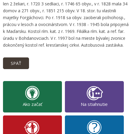
len 2 želiari, r. 1720 3 sedliaci, r. 1746 65 obyv., v r. 1828 mala 34
domov a 271 obyv., r. 1851 215 obyv. V 18. stor. tu vlastnili
majetky Forgáchovci. Po r. 1918 sa obyv. zaoberali poľnohosp.,
prácou v lesoch a ovocinárstvom. V r. 1938 - 1945 bola pripojená
k Maďarsku. Kostol rím. kat. z r. 1969. Filiálka rím. kat. a ref. far.
úradu v Bohdanovciach. V r. 1997 bol na mieste bývalej zvonice
dokončený kostol ref. kresťanskej cirkvi. Autobusová zastávka.
SPÄŤ
Ako začať
Na stiahnutie