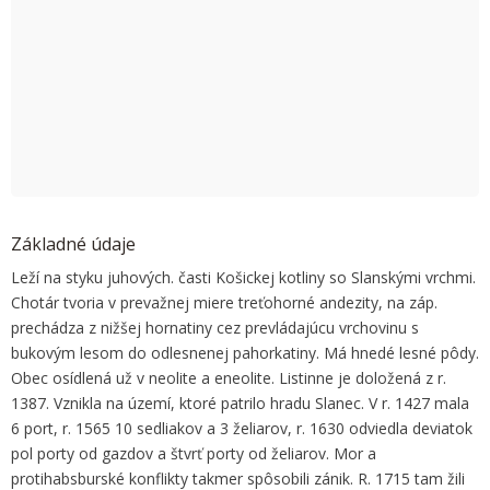
OK
Do you own this website?
Základné údaje
Leží na styku juhových. časti Košickej kotliny so Slanskými vrchmi.
Chotár tvoria v prevažnej miere treťohorné andezity, na záp.
prechádza z nižšej hornatiny cez prevládajúcu vrchovinu s
bukovým lesom do odlesnenej pahorkatiny. Má hnedé lesné pôdy.
Obec osídlená už v neolite a eneolite. Listinne je doložená z r.
1387. Vznikla na území, ktoré patrilo hradu Slanec. V r. 1427 mala
6 port, r. 1565 10 sedliakov a 3 želiarov, r. 1630 odviedla deviatok
pol porty od gazdov a štvrť porty od želiarov. Mor a
protihabsburské konflikty takmer spôsobili zánik. R. 1715 tam žili