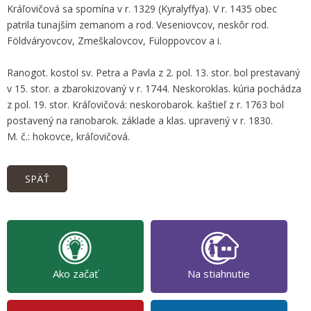
Kráľovičová sa spomína v r. 1329 (Kyralyffya). V r. 1435 obec
patrila tunajším zemanom a rod. Veseniovcov, neskôr rod.
Földváryovcov, Zmeškalovcov, Füloppovcov a i.
Ranogot. kostol sv. Petra a Pavla z 2. pol. 13. stor. bol prestavaný
v 15. stor. a zbarokizovaný v r. 1744. Neskoroklas. kúria pochádza
z pol. 19. stor. Kráľovičová: neskorobarok. kaštieľ z r. 1763 bol
postavený na ranobarok. základe a klas. upravený v r. 1830.
M. č.: hokovce, kráľovičová.
SPÄŤ
Ako začať
Na stiahnutie