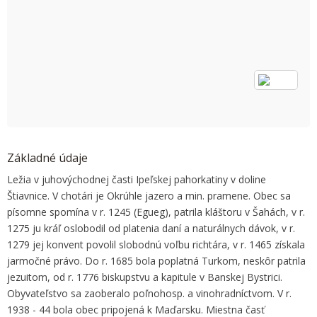
OK
Do you own this website?
Základné údaje
Ležia v juhovýchodnej časti Ipeľskej pahorkatiny v doline
Štiavnice. V chotári je Okrúhle jazero a min. pramene. Obec sa
písomne spomína v r. 1245 (Egueg), patrila kláštoru v Šahách, v r.
1275 ju kráľ oslobodil od platenia daní a naturálnych dávok, v r.
1279 jej konvent povolil slobodnú voľbu richtára, v r. 1465 získala
jarmočné právo. Do r. 1685 bola poplatná Turkom, neskôr patrila
jezuitom, od r. 1776 biskupstvu a kapitule v Banskej Bystrici.
Obyvateľstvo sa zaoberalo poľnohosp. a vinohradníctvom. V r.
1938 - 44 bola obec pripojená k Maďarsku. Miestna časť