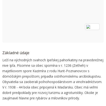
OK
Do you own this website?
Základné údaje
Leží na východných svahoch Ipeľskej pahorkatiny na pravobrežnej
nive Ipľa. Písomne sa obec spomína v r. 1236 (Zetheh) v
majetkovom spore Kazimíra z rodu Hunt-Poznanovcov s
dömöšským prepoštom; pripadla ostrihomskému arcibiskupstvu.
Obyvatelia sa zaoberali poľnohospodárstvom a vinohradníctvom.
V r. 1938 - 44 bola obec pripojená k Maďarsku. Obec má veľmi
dobré predpoklady pre rozvoj turizmu a agroturistiky. Okolie je
zaujímavé hlavne pre rybárov a milovníkov prírody.