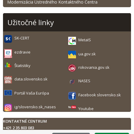
Modernizácia Ústredného Kontaktného Centra
Užitočné linky
SK-CERT
MetaIS
ezdravie
ua.gov.sk
Štatistiky
rokovania.gov.sk
data.slovensko.sk
NASES
Portál Vaša Európa
Facebook slovensko.sk
ig/slovensko.sk_nases
Youtube
KONTAKTNÉ CENTRUM
+421 2 35 803 083