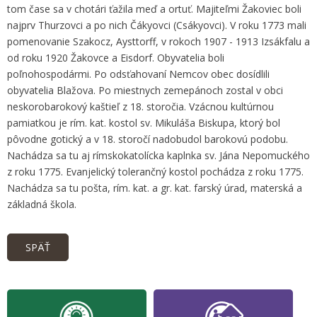
tom čase sa v chotári ťažila meď a ortuť. Majiteľmi Žakoviec boli
najprv Thurzovci a po nich Čákyovci (Csákyovci). V roku 1773 mali
pomenovanie Szakocz, Aysttorff, v rokoch 1907 - 1913 Izsákfalu a
od roku 1920 Žakovce a Eisdorf. Obyvatelia boli
poľnohospodármi. Po odsťahovaní Nemcov obec dosídlili
obyvatelia Blažova. Po miestnych zemepánoch zostal v obci
neskorobarokový kaštieľ z 18. storočia. Vzácnou kultúrnou
pamiatkou je rím. kat. kostol sv. Mikuláša Biskupa, ktorý bol
pôvodne gotický a v 18. storočí nadobudol barokovú podobu.
Nachádza sa tu aj rímskokatolícka kaplnka sv. Jána Nepomuckého
z roku 1775. Evanjelický tolerančný kostol pochádza z roku 1775.
Nachádza sa tu pošta, rím. kat. a gr. kat. farský úrad, materská a
základná škola.
SPÄŤ