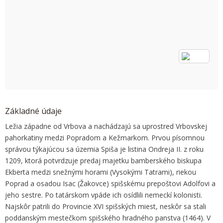
OK
Do you own this website?
Základné údaje
Ležia západne od Vrbova a nachádzajú sa uprostred Vrbovskej
pahorkatiny medzi Popradom a Kežmarkom. Prvou písomnou
správou týkajúcou sa územia Spiša je listina Ondreja II. z roku
1209, ktorá potvrdzuje predaj majetku bamberského biskupa
Ekberta medzi snežnými horami (Vysokými Tatrami), riekou
Poprad a osadou Isac (Žakovce) spišskému prepoštovi Adolfovi a
jeho sestre. Po tatárskom vpáde ich osídlili nemeckí kolonisti.
Najskôr patrili do Provincie XVI spišských miest, neskôr sa stali
poddanským mestečkom spišského hradného panstva (1464). V