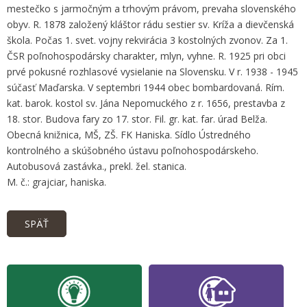
mestečko s jarmočným a trhovým právom, prevaha slovenského
obyv. R. 1878 založený kláštor rádu sestier sv. Kríža a dievčenská
škola. Počas 1. svet. vojny rekvirácia 3 kostolných zvonov. Za 1.
ČSR poľnohospodársky charakter, mlyn, vyhne. R. 1925 pri obci
prvé pokusné rozhlasové vysielanie na Slovensku. V r. 1938 - 1945
súčasť Maďarska. V septembri 1944 obec bombardovaná. Rím.
kat. barok. kostol sv. Jána Nepomuckého z r. 1656, prestavba z
18. stor. Budova fary zo 17. stor. Fil. gr. kat. far. úrad Belža.
Obecná knižnica, MŠ, ZŠ. FK Haniska. Sídlo Ústredného
kontrolného a skúšobného ústavu poľnohospodárskeho.
Autobusová zastávka., prekl. žel. stanica.
M. č.: grajciar, haniska.
SPÄŤ