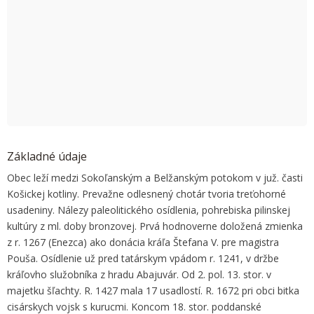
OK
Do you own this website?
Základné údaje
Obec leží medzi Sokoľanským a Belžanským potokom v juž. časti
Košickej kotliny. Prevažne odlesnený chotár tvoria treťohorné
usadeniny. Nálezy paleolitického osídlenia, pohrebiska pilinskej
kultúry z ml. doby bronzovej. Prvá hodnoverne doložená zmienka
z r. 1267 (Enezca) ako donácia kráľa Štefana V. pre magistra
Pouša. Osídlenie už pred tatárskym vpádom r. 1241, v držbe
kráľovho služobníka z hradu Abajuvár. Od 2. pol. 13. stor. v
majetku šľachty. R. 1427 mala 17 usadlostí. R. 1672 pri obci bitka
cisárskych vojsk s kurucmi. Koncom 18. stor. poddanské