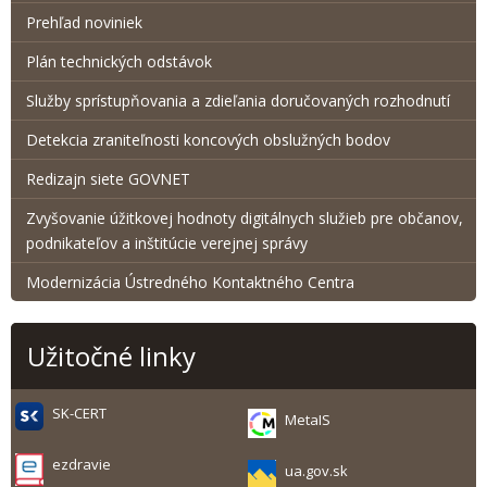
Prehľad noviniek
Plán technických odstávok
Služby sprístupňovania a zdieľania doručovaných rozhodnutí
Detekcia zraniteľnosti koncových obslužných bodov
Redizajn siete GOVNET
Zvyšovanie úžitkovej hodnoty digitálnych služieb pre občanov,
podnikateľov a inštitúcie verejnej správy
Modernizácia Ústredného Kontaktného Centra
Užitočné linky
SK-CERT
MetaIS
ezdravie
ua.gov.sk