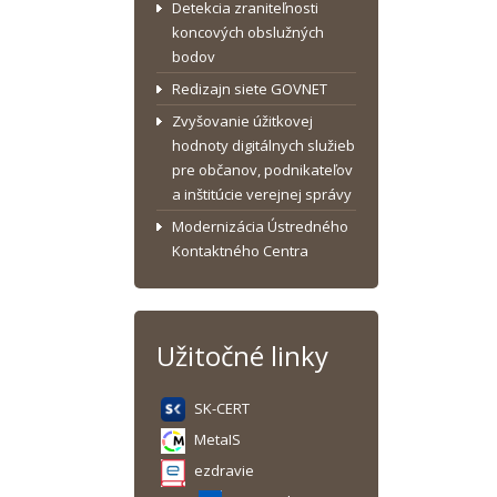
Detekcia zraniteľnosti
koncových obslužných
bodov
Redizajn siete GOVNET
Zvyšovanie úžitkovej
hodnoty digitálnych služieb
pre občanov, podnikateľov
a inštitúcie verejnej správy
Modernizácia Ústredného
Kontaktného Centra
Užitočné linky
SK-CERT
MetaIS
ezdravie