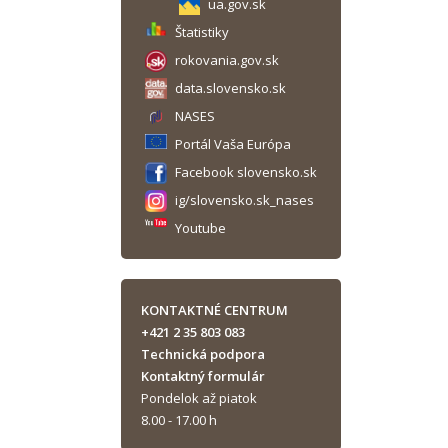
ua.gov.sk
Štatistiky
rokovania.gov.sk
data.slovensko.sk
NASES
Portál Vaša Európa
Facebook slovensko.sk
ig/slovensko.sk_nases
Youtube
KONTAKTNÉ CENTRUM
+421 2 35 803 083
Technická podpora
Kontaktný formulár
Pondelok až piatok
8.00 - 17.00 h