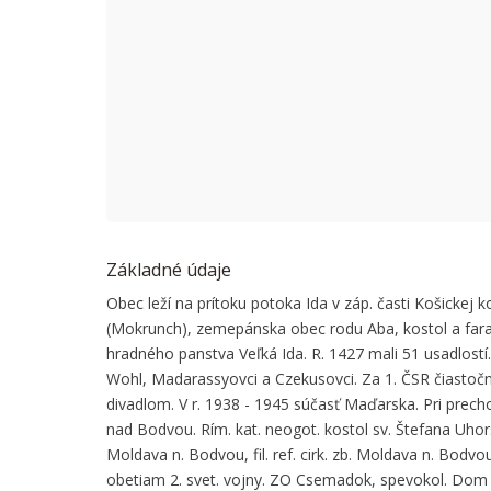
This page
Do you
Základné údaje
Obec leží na prítoku potoka Ida v záp. časti Košickej 
(Mokrunch), zemepánska obec rodu Aba, kostol a fara
hradného panstva Veľká Ida. R. 1427 mali 51 usadlostí
Wohl, Madarassyovci a Czekusovci. Za 1. ČSR čiastočn
divadlom. V r. 1938 - 1945 súčasť Maďarska. Pri prech
nad Bodvou. Rím. kat. neogot. kostol sv. Štefana Uhors
Moldava n. Bodvou, fil. ref. cirk. zb. Moldava n. Bodvou, 
obetiam 2. svet. vojny. ZO Csemadok, spevokol. Dom s