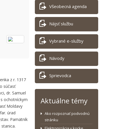
Všeobecná agenda
Nájsť službu
Vybrané e-služby
Návody
Sprievodca
ienka z r. 1317
o súčasť
ci, dr. Samuel
Aktuálne témy
r s ochotníckym
časť Moldavy
far. úrad
Ako rozpoznať podvodnú
ý stav. Pamätník
stránku
 stanica.
Elektronizácia v kocke