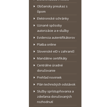
Občiansky preukaz s
čipom
Elektronické schránky
Uznané spôsoby
autorizácie a e-služby
Evidencia autentifikátorov
Platba online
Slovenské eID v zahraničí
Mandátne certifikáty
Centrálne úradné
doručovanie
Prehľad noviniek
Plán technických odstávok
Služby sprístupňovania a
zdieľania doručovaných
rozhodnutí