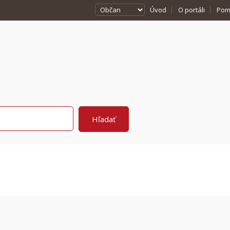
Úvod
O portáli
Pom