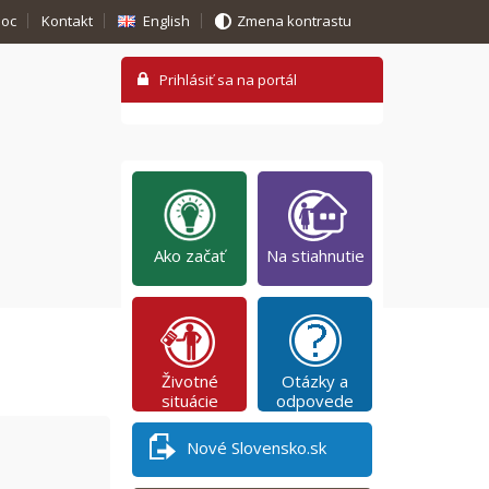
oc
Kontakt
English
Zmena kontrastu
Ako začať
Na stiahnutie
Životné
Otázky a
situácie
odpovede
Nové Slovensko.sk