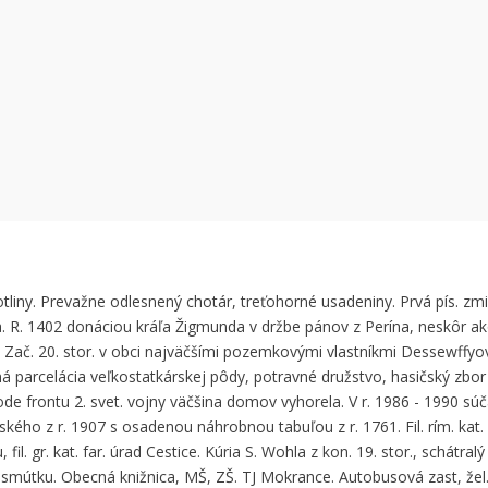
 can't load Google Maps correctly.
OK
 own this website?
kotliny. Prevažne odlesnený chotár, treťohorné usadeniny. Prvá pís. zm
. R. 1402 donáciou kráľa Žigmunda v držbe pánov z Perína, neskôr ak
. Zač. 20. stor. v obci najväčšími pozemkovými vlastníkmi Dessewffyov
á parcelácia veľkostatkárskej pôdy, potravné družstvo, hasičský zbo
ode frontu 2. svet. vojny väčšina domov vyhorela. V r. 1986 - 1990 sú
kého z r. 1907 s osadenou náhrobnou tabuľou z r. 1761. Fil. rím. kat. 
fil. gr. kat. far. úrad Cestice. Kúria S. Wohla z kon. 19. stor., schátral
mútku. Obecná knižnica, MŠ, ZŠ. TJ Mokrance. Autobusová zast, žel.