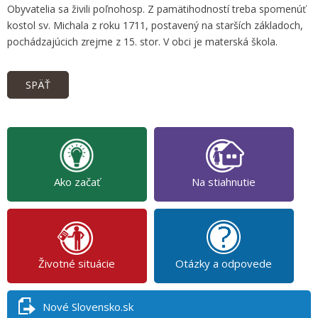
Obyvatelia sa živili poľnohosp. Z pamätihodností treba spomenúť
kostol sv. Michala z roku 1711, postavený na starších základoch,
pochádzajúcich zrejme z 15. stor. V obci je materská škola.
SPÄŤ
Ako začať
Na stiahnutie
Životné situácie
Otázky a odpovede
Nové Slovensko.sk