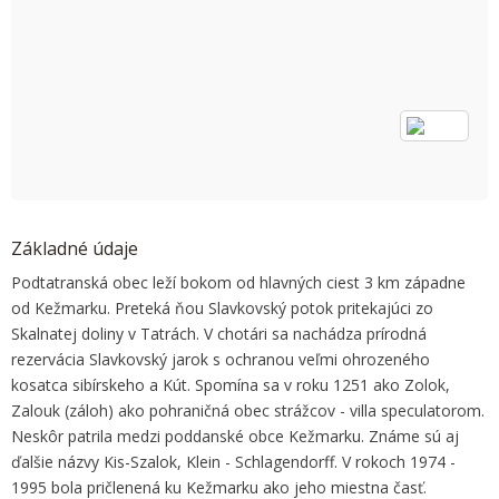
OK
Do you own this website?
Základné údaje
Podtatranská obec leží bokom od hlavných ciest 3 km západne
od Kežmarku. Preteká ňou Slavkovský potok pritekajúci zo
Skalnatej doliny v Tatrách. V chotári sa nachádza prírodná
rezervácia Slavkovský jarok s ochranou veľmi ohrozeného
kosatca sibírskeho a Kút. Spomína sa v roku 1251 ako Zolok,
Zalouk (záloh) ako pohraničná obec strážcov - villa speculatorom.
Neskôr patrila medzi poddanské obce Kežmarku. Známe sú aj
ďalšie názvy Kis-Szalok, Klein - Schlagendorff. V rokoch 1974 -
1995 bola pričlenená ku Kežmarku ako jeho miestna časť.