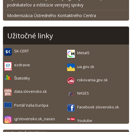
podnikateľov a inštitúcie verejnej správy
Modernizácia Ústredného Kontaktného Centra
Užitočné linky
SK-CERT
MetaIS
ezdravie
ua.gov.sk
Štatistiky
rokovania.gov.sk
data.slovensko.sk
NASES
Portál Vaša Európa
Facebook slovensko.sk
ig/slovensko.sk_nases
Youtube