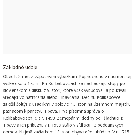
OK
Do you own this website?
Základné údaje
Obec leží medzi západnými výbežkami Popriečneho v nadmorskej
výške okolo 175 m. Pri Kolibabovciach sa nachádzajú stopy po
slovienskom sídlisku z 9. stor., ktoré však vybudovali a používali
vtedajší Vojnatinčania alebo Tibavčania. Dedinu Kolibabovce
založil šoltýs s usadlíkmi v polovici 15. stor. na územnom majetku
patriacom k panstvu Tibava. Prvá písomná správa o
Kolibabovciach je z r. 1498. Zemepánmi dediny boli šľachtici z
Tibavy a ich príbuzní. V r. 1599 stálo v sídlisku 13 poddanských
domov. Najmä začiatkom 18. stor. obyvateľov ubúdalo. V r. 1715