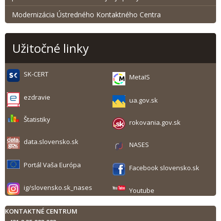
Modernizácia Ústredného Kontaktného Centra
Užitočné linky
SK-CERT
MetaIS
ezdravie
ua.gov.sk
Štatistiky
rokovania.gov.sk
data.slovensko.sk
NASES
Portál Vaša Európa
Facebook slovensko.sk
ig/slovensko.sk_nases
Youtube
KONTAKTNÉ CENTRUM