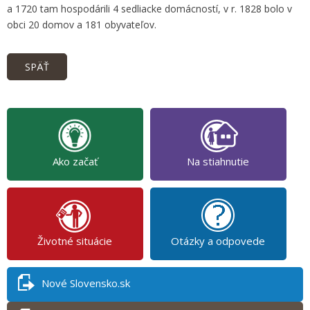
a 1720 tam hospodárili 4 sedliacke domácností, v r. 1828 bolo v
obci 20 domov a 181 obyvateľov.
SPÄŤ
Ako začať
Na stiahnutie
Životné situácie
Otázky a odpovede
Nové Slovensko.sk