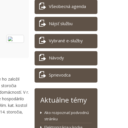
Všeobecná agenda
Nájsť službu
Vybrané e-služby
Návody
Sprievodca
 ho založil
 storočia
domácností. V r.
Aktuálne témy
ne hospodárilo
ím. kat. kostol
14. storočia,
Ako rozpoznať podvodnú
stránku
Elektronizácia v kocke