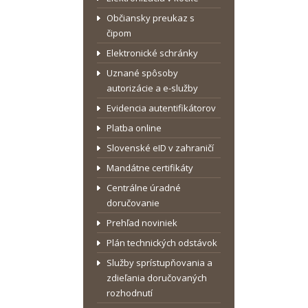
Občiansky preukaz s
čipom
Elektronické schránky
Uznané spôsoby
autorizácie a e-služby
Evidencia autentifikátorov
Platba online
Slovenské eID v zahraničí
Mandátne certifikáty
Centrálne úradné
doručovanie
Prehľad noviniek
Plán technických odstávok
Služby sprístupňovania a
zdieľania doručovaných
rozhodnutí