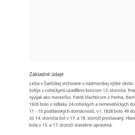
This page
Do you
Základné údaje
Ležia v Šarišskej vrchovine v nadmorskej výške okolo 39
šoltýs s roľníckymi usadlíkmi koncom 13. storočia. Pr
vyvíjali ako mestečko. Patrili šľachticom z Perína, Be
1600 bolo v sídlisku 24 roľníckych a remeselníckych do
11 - 10 poddanských domácností, v r. 1828 bolo 49 dom
zo 14. storočia bol v 17. a 18. storočí prestavaný. Hla
bola v 15. a 17. storočí stavebne upravená.