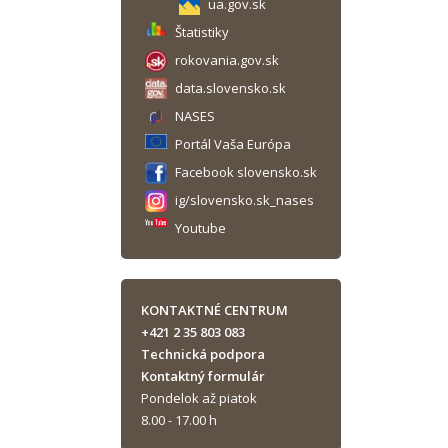
ua.gov.sk
Štatistiky
rokovania.gov.sk
data.slovensko.sk
NASES
Portál Vaša Európa
Facebook slovensko.sk
ig/slovensko.sk_nases
Youtube
KONTAKTNÉ CENTRUM
+421 2 35 803 083
Technická podpora
Kontaktný formulár
Pondelok až piatok
8.00 - 17.00 h