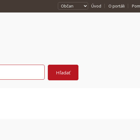
Úvod
O portáli
Pom