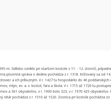
 can't load Google Maps correctly.
OK
 own this website?
5 m. Sídlisko vzniklo pri staršom kostole v 11. - 12. storočí, prípadne
iama písomná správa o dedine pochádza z r. 1318. Krížovany sa od 14.
rtotoviec a ich príbuzným. V r. 1427 tu hospodárilo do 40 poddanských 
mov, mlyn, ev. a. v. kostol, fara a škola. V r. 1715 až 1720 tu postup
ov a 361 obyvateľov, v r. 1900 bolo 323, v r. 1970 425 obyvateľov. R
vný oltár pochádza z r. 1510 až 1520. Zvonica pri kostole pochádza zo 