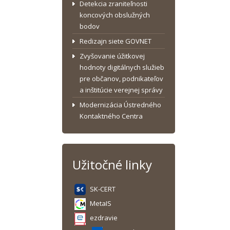
Detekcia zraniteľnosti
koncových obslužných
bodov
Redizajn siete GOVNET
Zvyšovanie úžitkovej
hodnoty digitálnych služieb
pre občanov, podnikateľov
a inštitúcie verejnej správy
Modernizácia Ústredného
Kontaktného Centra
Užitočné linky
SK-CERT
MetaIS
ezdravie