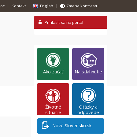
oc
Kontakt
English
Zmena kontrastu
Ako začať
Na stiahnutie
Životné
Otázky a
situácie
odpovede
Nové Slovensko.sk