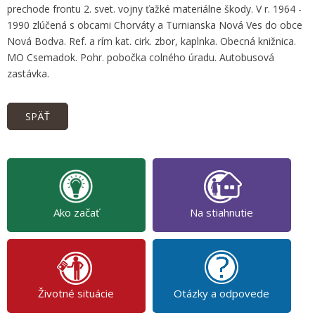
prechode frontu 2. svet. vojny ťažké materiálne škody. V r. 1964 -
1990 zlúčená s obcami Chorváty a Turnianska Nová Ves do obce
Nová Bodva. Ref. a rím kat. cirk. zbor, kaplnka. Obecná knižnica.
MO Csemadok. Pohr. pobočka colného úradu. Autobusová
zastávka.
SPÄŤ
Ako začať
Na stiahnutie
Životné situácie
Otázky a odpovede