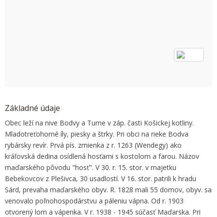
OK
Do you own this website?
Základné údaje
Obec leží na nive Bodvy a Turne v záp. časti Košickej kotliny.
Mladotreťohorné íly, piesky a štrky. Pri obci na rieke Bodva
rybársky revír. Prvá pís. zmienka z r. 1263 (Wendegy) ako
kráľovská dedina osídlená hosťami s kostolom a farou. Názov
maďarského pôvodu "hosť". V 30. r. 15. stor. v majetku
Bebekovcov z Plešivca, 30 usadlostí. V 16. stor. patrili k hradu
Sárd, prevaha maďarského obyv. R. 1828 mali 55 domov, obyv. sa
venovalo poľnohospodárstvu a páleniu vápna. Od r. 1903
otvorený lom a vápenka. V r. 1938 - 1945 súčasť Maďarska. Pri