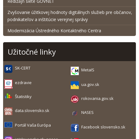
Redizajn siete GOVNET
Zvyšovanie úžitkovej hodnoty digitálnych služieb pre občanov,
podnikateľov a inštitúcie verejnej správy
Modernizácia Ústredného Kontaktného Centra
Užitočné linky
SK-CERT
MetaIS
ezdravie
ua.gov.sk
Štatistiky
rokovania.gov.sk
data.slovensko.sk
NASES
Portál Vaša Európa
Facebook slovensko.sk