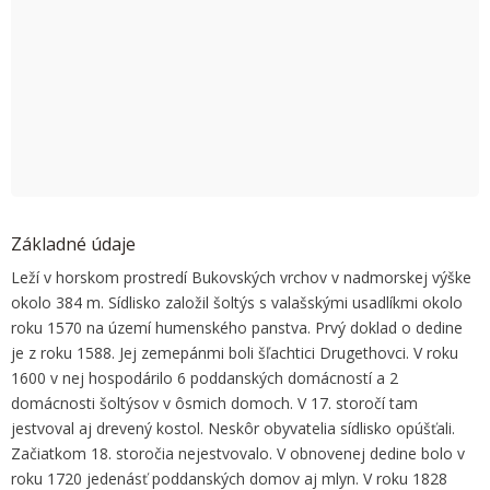
OK
Do you own this website?
Základné údaje
Leží v horskom prostredí Bukovských vrchov v nadmorskej výške
okolo 384 m. Sídlisko založil šoltýs s valašskými usadlíkmi okolo
roku 1570 na území humenského panstva. Prvý doklad o dedine
je z roku 1588. Jej zemepánmi boli šľachtici Drugethovci. V roku
1600 v nej hospodárilo 6 poddanských domácností a 2
domácnosti šoltýsov v ôsmich domoch. V 17. storočí tam
jestvoval aj drevený kostol. Neskôr obyvatelia sídlisko opúšťali.
Začiatkom 18. storočia nejestvovalo. V obnovenej dedine bolo v
roku 1720 jedenásť poddanských domov aj mlyn. V roku 1828