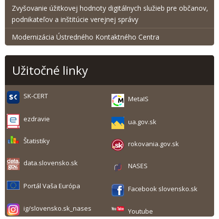
Zvyšovanie úžitkovej hodnoty digitálnych služieb pre občanov,
podnikateľov a inštitúcie verejnej správy
Modernizácia Ústredného Kontaktného Centra
Užitočné linky
SK-CERT
MetaIS
ezdravie
ua.gov.sk
Štatistiky
rokovania.gov.sk
data.slovensko.sk
NASES
Portál Vaša Európa
Facebook slovensko.sk
ig/slovensko.sk_nases
Youtube