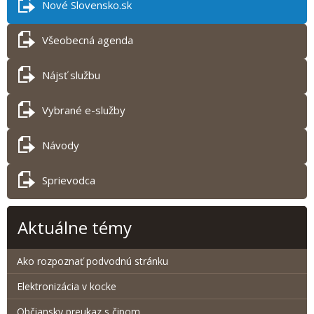
Nové Slovensko.sk
Všeobecná agenda
Nájsť službu
Vybrané e-služby
Návody
Sprievodca
Aktuálne témy
Ako rozpoznať podvodnú stránku
Elektronizácia v kocke
Občiansky preukaz s čipom