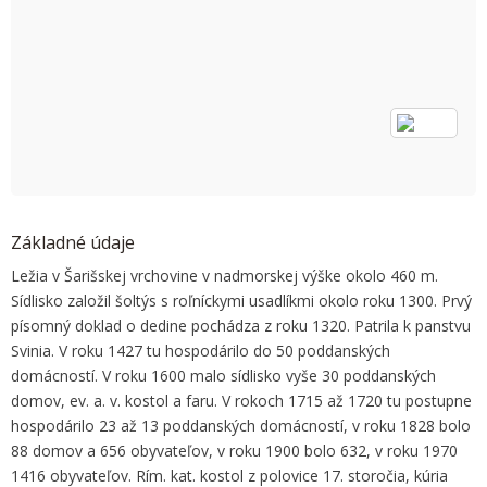
OK
Do you own this website?
Základné údaje
Ležia v Šarišskej vrchovine v nadmorskej výške okolo 460 m.
Sídlisko založil šoltýs s roľníckymi usadlíkmi okolo roku 1300. Prvý
písomný doklad o dedine pochádza z roku 1320. Patrila k panstvu
Svinia. V roku 1427 tu hospodárilo do 50 poddanských
domácností. V roku 1600 malo sídlisko vyše 30 poddanských
domov, ev. a. v. kostol a faru. V rokoch 1715 až 1720 tu postupne
hospodárilo 23 až 13 poddanských domácností, v roku 1828 bolo
88 domov a 656 obyvateľov, v roku 1900 bolo 632, v roku 1970
1416 obyvateľov. Rím. kat. kostol z polovice 17. storočia, kúria