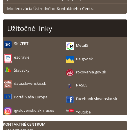
Modernizácia Ústredného Kontaktného Centra
Užitočné linky
SK-CERT
MetaIS
ezdravie
ua.gov.sk
Štatistiky
rokovania.gov.sk
data.slovensko.sk
NASES
Portál Vaša Európa
Facebook slovensko.sk
ig/slovensko.sk_nases
Youtube
KONTAKTNÉ CENTRUM