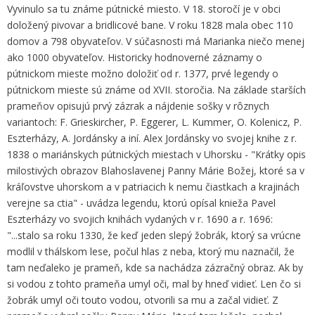
Vyvinulo sa tu známe pútnické miesto. V 18. storočí je v obci
doložený pivovar a bridlicové bane. V roku 1828 mala obec 110
domov a 798 obyvateľov. V súčasnosti má Marianka niečo menej
ako 1000 obyvateľov. Historicky hodnoverné záznamy o
pútnickom mieste možno doložiť od r. 1377, prvé legendy o
pútnickom mieste sú známe od XVII. storočia. Na základe starších
prameňov opisujú prvý zázrak a nájdenie sošky v rôznych
variantoch: F. Grieskircher, P. Eggerer, L. Kummer, O. Kolenicz, P.
Eszterházy, A. Jordánsky a iní. Alex Jordánsky vo svojej knihe z r.
1838 o mariánskych pútnických miestach v Uhorsku - "Krátky opis
milostivých obrazov Blahoslavenej Panny Márie Božej, ktoré sa v
kráľovstve uhorskom a v patriacich k nemu čiastkach a krajinách
verejne sa ctia" - uvádza legendu, ktorú opísal knieža Pavel
Eszterházy vo svojich knihách vydaných v r. 1690 a r. 1696:
"...stalo sa roku 1330, že keď jeden slepý žobrák, ktorý sa vrúcne
modlil v thálskom lese, počul hlas z neba, ktorý mu naznačil, že
tam neďaleko je prameň, kde sa nachádza zázračný obraz. Ak by
si vodou z tohto prameňa umyl oči, mal by hneď vidieť. Len čo si
žobrák umyl oči touto vodou, otvorili sa mu a začal vidieť. Z