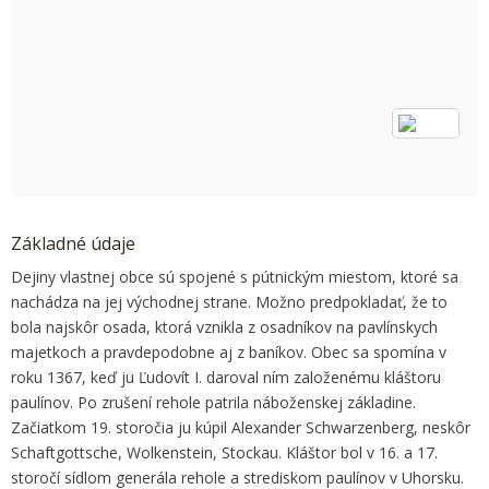
OK
Do you own this website?
Základné údaje
Dejiny vlastnej obce sú spojené s pútnickým miestom, ktoré sa
nachádza na jej východnej strane. Možno predpokladať, že to
bola najskôr osada, ktorá vznikla z osadníkov na pavlínskych
majetkoch a pravdepodobne aj z baníkov. Obec sa spomína v
roku 1367, keď ju Ľudovít I. daroval ním založenému kláštoru
paulínov. Po zrušení rehole patrila náboženskej základine.
Začiatkom 19. storočia ju kúpil Alexander Schwarzenberg, neskôr
Schaftgottsche, Wolkenstein, Stockau. Kláštor bol v 16. a 17.
storočí sídlom generála rehole a strediskom paulínov v Uhorsku.