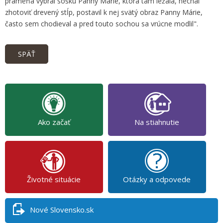
prameňa vybral sošku Panny Márie, ktorá tam ležala, nechal
zhotoviť drevený stĺp, postavil k nej svätý obraz Panny Márie,
často sem chodieval a pred touto sochou sa vrúcne modlil".
SPÄŤ
Ako začať
Na stiahnutie
Životné situácie
Otázky a odpovede
Nové Slovensko.sk