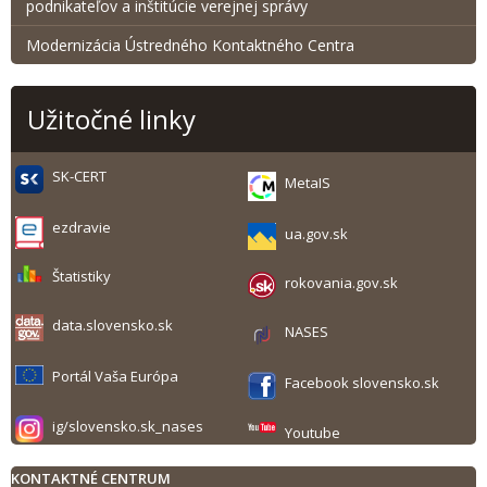
podnikateľov a inštitúcie verejnej správy
Modernizácia Ústredného Kontaktného Centra
Užitočné linky
SK-CERT
MetaIS
ezdravie
ua.gov.sk
Štatistiky
rokovania.gov.sk
data.slovensko.sk
NASES
Portál Vaša Európa
Facebook slovensko.sk
ig/slovensko.sk_nases
Youtube
KONTAKTNÉ CENTRUM