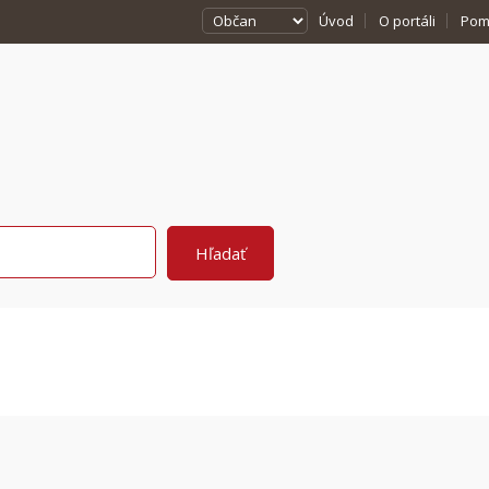
Úvod
O portáli
Pom