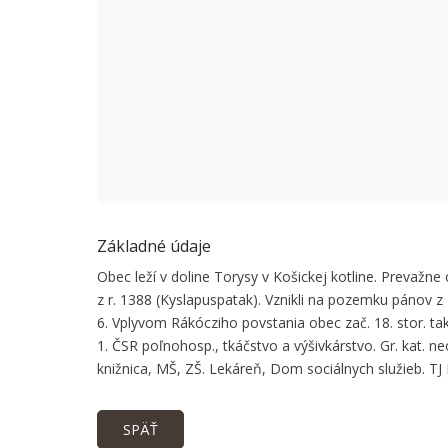
This page
Do you
Základné údaje
Obec leží v doline Torysy v Košickej kotline. Prevažne
z r. 1388 (Kyslapuspatak). Vznikli na pozemku pánov 
6. Vplyvom Rákócziho povstania obec zač. 18. stor. t
1. ČSR poľnohosp., tkáčstvo a výšivkárstvo. Gr. kat. ne
knižnica, MŠ, ZŠ. Lekáreň, Dom sociálnych služieb. TJ
SPÄŤ