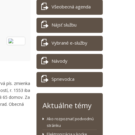
Všeobecná agenda
Nájsť službu
Vybrané e-služby
Návody
Sprievodca
rvá pís. zmienka
stí, r. 1553 iba
li 65 domov. Za
Aktuálne témy
 úrad. Obecná
Ako rozpoznať podvodnú
stránku
Elektronizácia v kocke