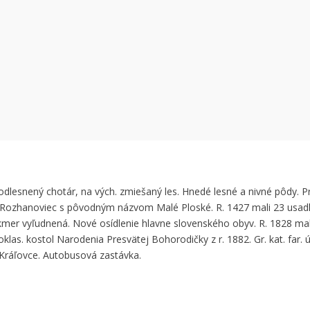
 can't load Google Maps correctly.
OK
 own this website?
 odlesnený chotár, na vých. zmiešaný les. Hnedé lesné a nivné pôdy. P
z Rozhanoviec s pôvodným názvom Malé Ploské. R. 1427 mali 23 usadlo
akmer vyľudnená. Nové osídlenie hlavne slovenského obyv. R. 1828 ma
oklas. kostol Narodenia Presvätej Bohorodičky z r. 1882. Gr. kat. far.
 Kráľovce. Autobusová zastávka.