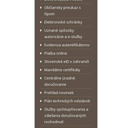
Občiansky preukaz s
čipom
Elektronické schránky
Uznané spôsoby
autorizácie a e-služby
Evidencia autentifikátorov
Platba online
Slovenské eID v zahraničí
Mandátne certifikáty
Centrálne úradné
doručovanie
Prehľad noviniek
Plán technických odstávok
Služby sprístupňovania a
zdieľania doručovaných
rozhodnutí