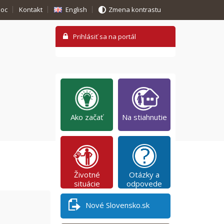
oc
Kontakt
English
Zmena kontrastu
Ako začať
Na stiahnutie
Životné
Otázky a
situácie
odpovede
Nové Slovensko.sk