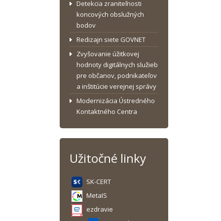
Detekcia zraniteľnosti
koncových obslužných
bodov
Redizajn siete GOVNET
Zvyšovanie úžitkovej
hodnoty digitálnych služieb
pre občanov, podnikateľov
a inštitúcie verejnej správy
Modernizácia Ústredného
Kontaktného Centra
Užitočné linky
SK-CERT
MetaIS
ezdravie