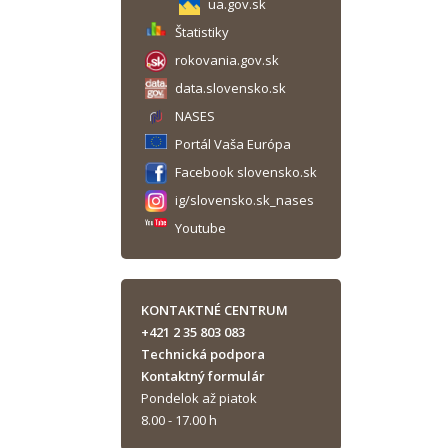
ua.gov.sk
Štatistiky
rokovania.gov.sk
data.slovensko.sk
NASES
Portál Vaša Európa
Facebook slovensko.sk
ig/slovensko.sk_nases
Youtube
KONTAKTNÉ CENTRUM
+421 2 35 803 083
Technická podpora
Kontaktný formulár
Pondelok až piatok
8.00 - 17.00 h