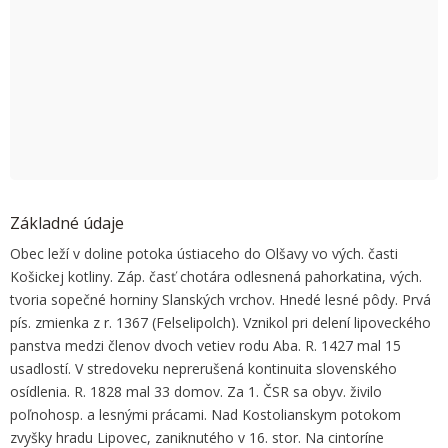
OK
Do you own this website?
Základné údaje
Obec leží v doline potoka ústiaceho do Olšavy vo vých. časti
Košickej kotliny. Záp. časť chotára odlesnená pahorkatina, vých.
tvoria sopečné horniny Slanských vrchov. Hnedé lesné pôdy. Prvá
pís. zmienka z r. 1367 (Felselipolch). Vznikol pri delení lipoveckého
panstva medzi členov dvoch vetiev rodu Aba. R. 1427 mal 15
usadlostí. V stredoveku neprerušená kontinuita slovenského
osídlenia. R. 1828 mal 33 domov. Za 1. ČSR sa obyv. živilo
poľnohosp. a lesnými prácami. Nad Kostolianskym potokom
zvyšky hradu Lipovec, zaniknutého v 16. stor. Na cintoríne