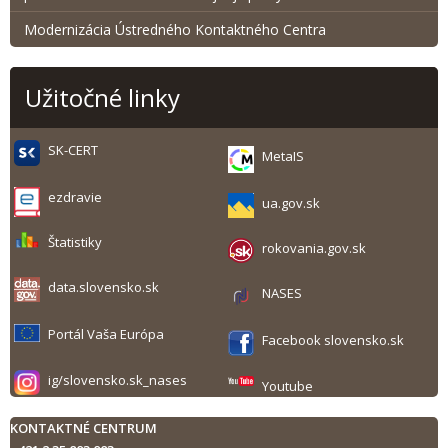
Modernizácia Ústredného Kontaktného Centra
Užitočné linky
SK-CERT
MetaIS
ezdravie
ua.gov.sk
Štatistiky
rokovania.gov.sk
data.slovensko.sk
NASES
Portál Vaša Európa
Facebook slovensko.sk
ig/slovensko.sk_nases
Youtube
KONTAKTNÉ CENTRUM