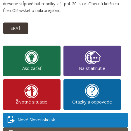
drevené stĺpové náhrobníky z 1. pol. 20. stor. Obecná knižnica.
Člen Olšavského mikroregiónu.
SPÄŤ
Ako začať
Na stiahnutie
Životné situácie
Otázky a odpovede
Nové Slovensko.sk