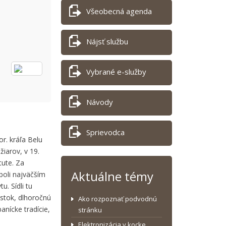
Všeobecná agenda
Nájsť službu
Vybrané e-služby
Návody
Sprievodca
r. kráľa Belu
žiarov, v 19.
tute. Za
Aktuálne témy
boli najväčším
. Sídli tu
ástok, dlhoročnú
Ako rozpoznať podvodnú
anícke tradície,
stránku
Elektronizácia v kocke