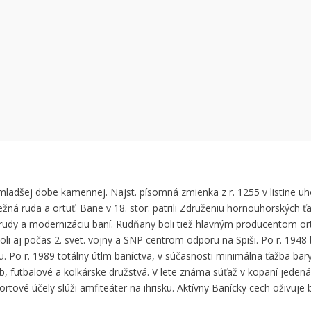
 can't load Google Maps correctly.
OK
 own this website?
ladšej dobe kamennej. Najst. písomná zmienka z r. 1255 v listine uho
ežná ruda a ortuť. Bane v 18. stor. patrili Združeniu hornouhorských ťa
ej rudy a modernizáciu baní. Rudňany boli tiež hlavným producentom or
li aj počas 2. svet. vojny a SNP centrom odporu na Spiši. Po r. 1948 
Po r. 1989 totálny útlm baníctva, v súčasnosti minimálna ťažba barytu
ub, futbalové a kolkárske družstvá. V lete známa súťaž v kopaní jeden
tové účely slúži amfiteáter na ihrisku. Aktívny Banícky cech oživuje b