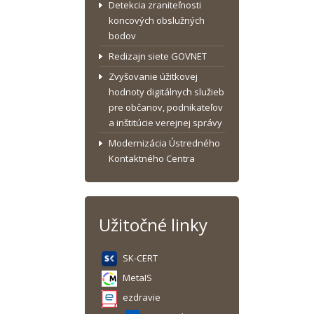
Detekcia zraniteľnosti
koncových obslužných
bodov
Redizajn siete GOVNET
Zvyšovanie úžitkovej
hodnoty digitálnych služieb
pre občanov, podnikateľov
a inštitúcie verejnej správy
Modernizácia Ústredného
Kontaktného Centra
Užitočné linky
SK-CERT
MetaIS
ezdravie