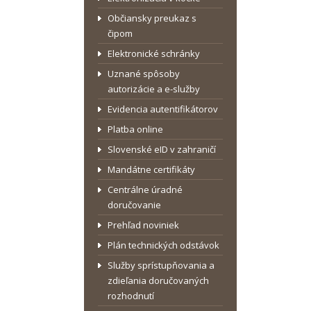
Občiansky preukaz s
čipom
Elektronické schránky
Uznané spôsoby
autorizácie a e-služby
Evidencia autentifikátorov
Platba online
Slovenské eID v zahraničí
Mandátne certifikáty
Centrálne úradné
doručovanie
Prehľad noviniek
Plán technických odstávok
Služby sprístupňovania a
zdieľania doručovaných
rozhodnutí