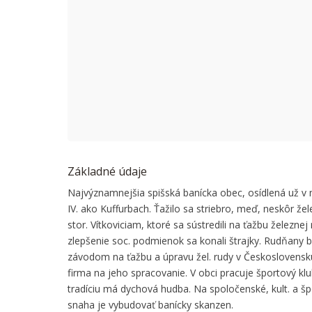
This page
Do you
Základné údaje
Najvýznamnejšia spišská banícka obec, osídlená už v m
IV. ako Kuffurbach. Ťažilo sa striebro, meď, neskôr žel
stor. Vítkoviciam, ktoré sa sústredili na ťažbu železn
zlepšenie soc. podmienok sa konali štrajky. Rudňany bo
závodom na ťažbu a úpravu žel. rudy v Československu. 
firma na jeho spracovanie. V obci pracuje športový kl
tradíciu má dychová hudba. Na spoločenské, kult. a špor
snaha je vybudovať banícky skanzen.