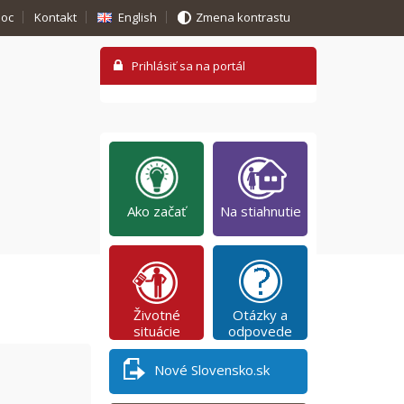
oc
Kontakt
English
Zmena kontrastu
Ako začať
Na stiahnutie
Životné
Otázky a
situácie
odpovede
Nové Slovensko.sk