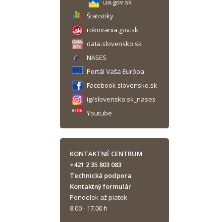
ua.gov.sk
Štatistiky
rokovania.gov.sk
data.slovensko.sk
NASES
Portál Vaša Európa
Facebook slovensko.sk
ig/slovensko.sk_nases
Youtube
KONTAKTNÉ CENTRUM
+421 2 35 803 083
Technická podpora
Kontaktný formulár
Pondelok až piatok
8.00 - 17.00 h