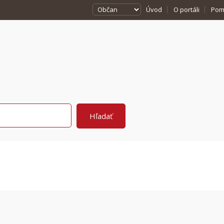
Úvod
O portáli
Pom