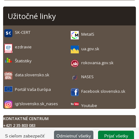
Užitočné linky
SK-CERT
MetaIS
ezdravie
ua.gov.sk
Štatistiky
rokovania.gov.sk
data.slovensko.sk
NASES
Portál Vaša Európa
Facebook slovensko.sk
ig/slovensko.sk_nases
Youtube
KONTAKTNÉ CENTRUM
+421 2 35 803 083
Technická podpora
S cieľom zabezpečiť
Odmietnuť všetky
Prijať všetky