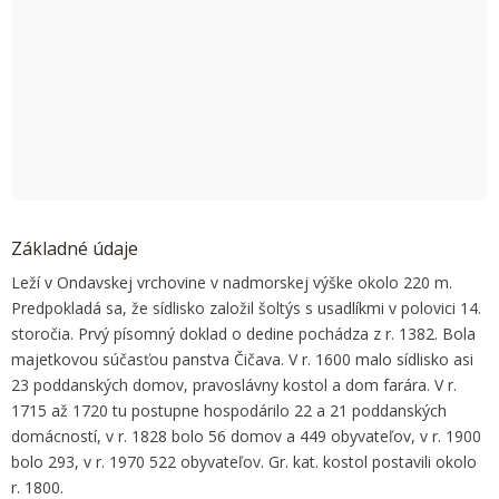
OK
Do you own this website?
Základné údaje
Leží v Ondavskej vrchovine v nadmorskej výške okolo 220 m.
Predpokladá sa, že sídlisko založil šoltýs s usadlíkmi v polovici 14.
storočia. Prvý písomný doklad o dedine pochádza z r. 1382. Bola
majetkovou súčasťou panstva Čičava. V r. 1600 malo sídlisko asi
23 poddanských domov, pravoslávny kostol a dom farára. V r.
1715 až 1720 tu postupne hospodárilo 22 a 21 poddanských
domácností, v r. 1828 bolo 56 domov a 449 obyvateľov, v r. 1900
bolo 293, v r. 1970 522 obyvateľov. Gr. kat. kostol postavili okolo
r. 1800.