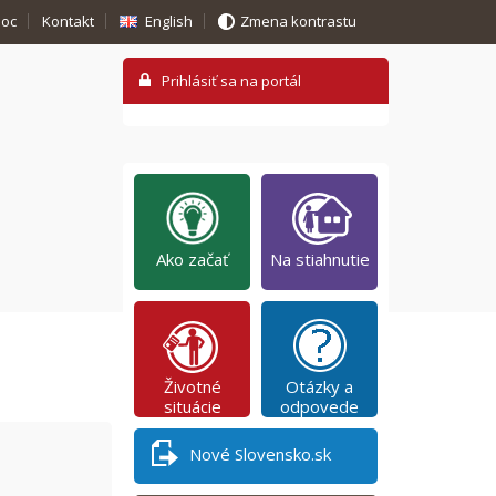
oc
Kontakt
English
Zmena kontrastu
Ako začať
Na stiahnutie
Životné
Otázky a
situácie
odpovede
Nové Slovensko.sk