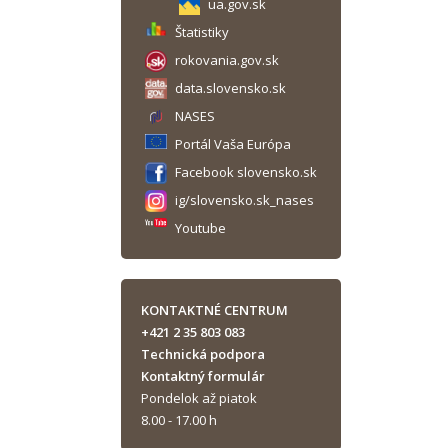
ua.gov.sk
Štatistiky
rokovania.gov.sk
data.slovensko.sk
NASES
Portál Vaša Európa
Facebook slovensko.sk
ig/slovensko.sk_nases
Youtube
KONTAKTNÉ CENTRUM
+421 2 35 803 083
Technická podpora
Kontaktný formulár
Pondelok až piatok
8.00 - 17.00 h