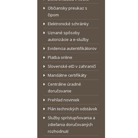
Občiansky preukaz s
čipom
Elektronické schránky
Uznané spôsoby
autorizácie a e-služby
Evidencia autentifikátorov
Platba online
Slovenské eID v zahraničí
Mandátne certifikáty
Centrálne úradné
doručovanie
Prehľad noviniek
Plán technických odstávok
Služby sprístupňovania a
zdieľania doručovaných
rozhodnutí