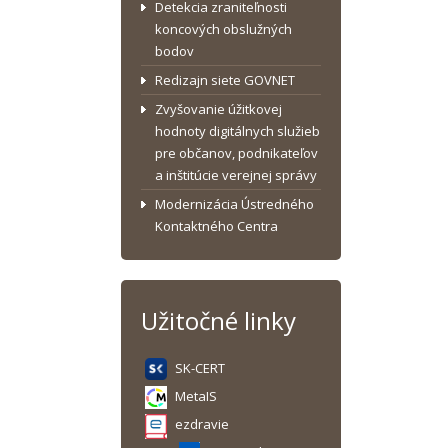
Detekcia zraniteľnosti
koncových obslužných
bodov
Redizajn siete GOVNET
Zvyšovanie úžitkovej
hodnoty digitálnych služieb
pre občanov, podnikateľov
a inštitúcie verejnej správy
Modernizácia Ústredného
Kontaktného Centra
Užitočné linky
SK-CERT
MetaIS
ezdravie