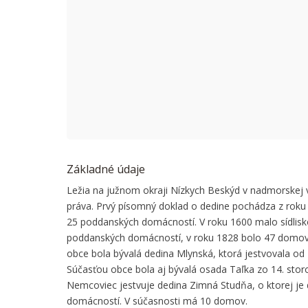
This page
Do you
Základné údaje
Ležia na južnom okraji Nízkych Beskýd v nadmorskej v
práva. Prvý písomný doklad o dedine pochádza z roku
25 poddanských domácností. V roku 1600 malo sídlis
poddanských domácností, v roku 1828 bolo 47 domov 
obce bola bývalá dedina Mlynská, ktorá jestvovala od
Súčasťou obce bola aj bývalá osada Taľka zo 14. storo
Nemcoviec jestvuje dedina Zimná Studňa, o ktorej je 
domácností. V súčasnosti má 10 domov.