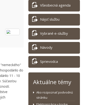
Všeobecná agenda
Nájsť službu
Vybrané e-služby
Návody
Sprievodca
ľa "nemeckého"
 hospodárilo do
árilo 11 - 10
Aktuálne témy
v. Súčasťou
cností.
dstve
Ako rozpoznať podvodnú
kých
stránku
Elektronizácia v kocke