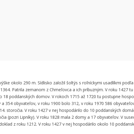
 can't load Google Maps correctly.
OK
 own this website?
ýške okolo 290 m. Sídlisko založil šoltýs s roľníckymi usadlíkmi pod
 1364. Patrila zemanom z Chmeľovca a ich príbuzným. V roku 1427 tu
ko 18 poddanských domov. V rokoch 1715 až 1720 tu postupne hospod
a 354 obyvateľov, v roku 1900 bolo 312, v roku 1970 586 obyvateľo
 14. storočia. V roku 1427 v nej hospodárilo do 10 poddanských domá
čia (pozri Lipníky). V roku 1828 mala 2 domy a 17 obyvateľov. V suse
doklad z roku 1212. V roku 1427 v nej hospodárilo okolo 10 poddans