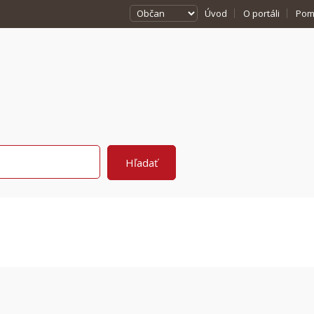
Úvod
O portáli
Pom