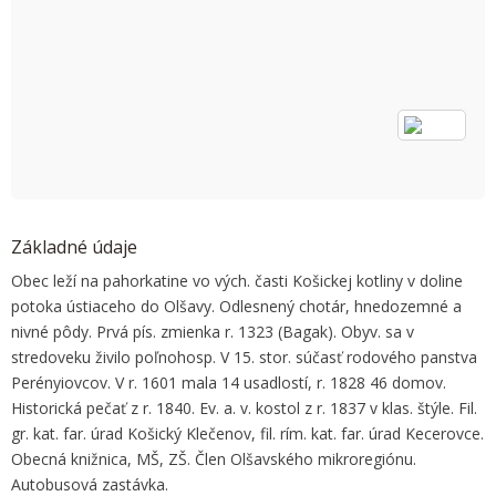
OK
Do you own this website?
Základné údaje
Obec leží na pahorkatine vo vých. časti Košickej kotliny v doline
potoka ústiaceho do Olšavy. Odlesnený chotár, hnedozemné a
nivné pôdy. Prvá pís. zmienka r. 1323 (Bagak). Obyv. sa v
stredoveku živilo poľnohosp. V 15. stor. súčasť rodového panstva
Perényiovcov. V r. 1601 mala 14 usadlostí, r. 1828 46 domov.
Historická pečať z r. 1840. Ev. a. v. kostol z r. 1837 v klas. štýle. Fil.
gr. kat. far. úrad Košický Klečenov, fil. rím. kat. far. úrad Kecerovce.
Obecná knižnica, MŠ, ZŠ. Člen Olšavského mikroregiónu.
Autobusová zastávka.