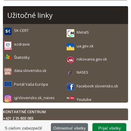
Užitočné linky
SK-CERT
MetaIS
ezdravie
ua.gov.sk
Štatistiky
rokovania.gov.sk
data.slovensko.sk
NASES
Portál Vaša Európa
Facebook slovensko.sk
ig/slovensko.sk_nases
Youtube
KONTAKTNÉ CENTRUM
+421 2 35 803 083
Technická podpora
S cieľom zabezpečiť
Odmietnuť všetky
Prijať všetky