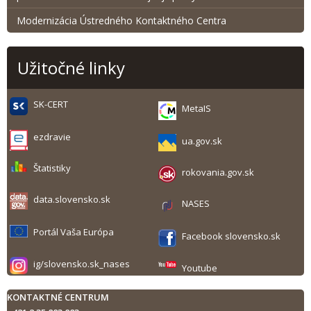
Modernizácia Ústredného Kontaktného Centra
Užitočné linky
SK-CERT
MetaIS
ezdravie
ua.gov.sk
Štatistiky
rokovania.gov.sk
data.slovensko.sk
NASES
Portál Vaša Európa
Facebook slovensko.sk
ig/slovensko.sk_nases
Youtube
KONTAKTNÉ CENTRUM