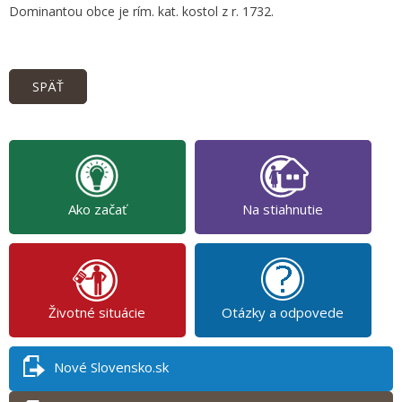
Dominantou obce je rím. kat. kostol z r. 1732.
SPÄŤ
Ako začať
Na stiahnutie
Životné situácie
Otázky a odpovede
Nové Slovensko.sk