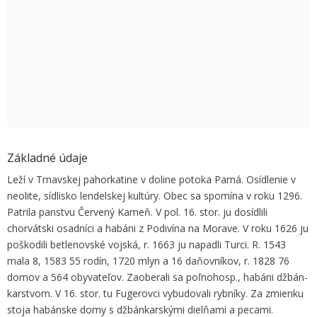
OK
Do you own this website?
Základné údaje
Leží v Trnavskej pahorkatine v doline potoka Parná. Osídlenie v
neolite, síd­lisko lendelskej kultúry. Obec sa spomína v roku 1296.
Patrila panstvu Červený Kameň. V pol. 16. stor. ju dosídlili
chorvátski osadníci a habáni z Podivína na Morave. V roku 1626 ju
poškodili betlenovské vojská, r. 1663 ju napadli Turci. R. 1543
mala 8, 1583 55 rodín, 1720 mlyn a 16 daňovníkov, r. 1828 76
domov a 564 obyvateľov. Zaoberali sa poľnohosp., habáni džbán­
kar­stvom. V 16. stor. tu Fugerovci vybudovali rybníky. Za zmienku
stoja habánske domy s džbánkarskými dielňami a pecami.