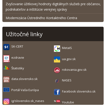
Zvyšovanie úžitkovej hodnoty digitálnych služieb pre občanov,
podnikateľov a inštitúcie verejnej správy
Modernizácia Ústredného Kontaktného Centra
Užitočné linky
SK-CERT
MetaIS
ezdravie
ua.gov.sk
Štatistiky
rokovania.gov.sk
data.slovensko.sk
NASES
Portál Vaša Európa
Facebook slovensko.sk
ig/slovensko.sk_nases
Youtube