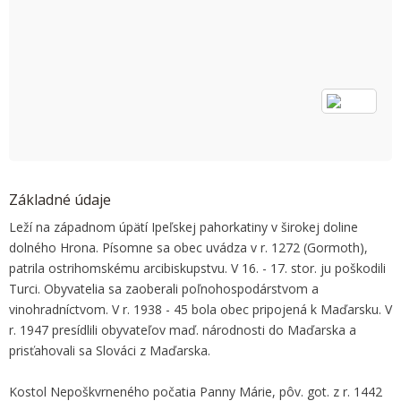
OK
Do you own this website?
Základné údaje
Leží na západnom úpätí Ipeľskej pahorkatiny v širokej doline
dolného Hrona. Písomne sa obec uvádza v r. 1272 (Gormoth),
patrila ostrihomskému arcibiskupstvu. V 16. - 17. stor. ju poškodili
Turci. Obyvatelia sa zaoberali poľnohospodárstvom a
vinohradníctvom. V r. 1938 - 45 bola obec pripojená k Maďarsku. V
r. 1947 presídlili obyvateľov maď. národnosti do Maďarska a
prisťahovali sa Slováci z Maďarska.
Kostol Nepoškvrneného počatia Panny Márie, pôv. got. z r. 1442