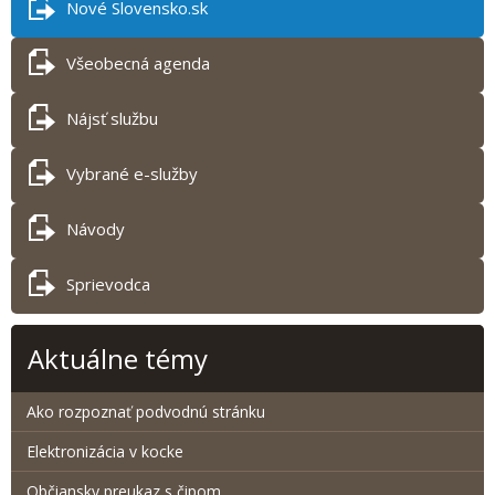
Nové Slovensko.sk
Všeobecná agenda
Nájsť službu
Vybrané e-služby
Návody
Sprievodca
Aktuálne témy
Ako rozpoznať podvodnú stránku
Elektronizácia v kocke
Občiansky preukaz s čipom