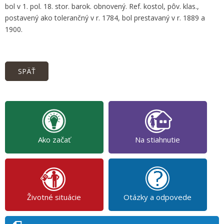
bol v 1. pol. 18. stor. barok. obnovený. Ref. kostol, pôv. klas.,
postavený ako tolerančný v r. 1784, bol prestavaný v r. 1889 a
1900.
SPÄŤ
Ako začať
Na stiahnutie
Životné situácie
Otázky a odpovede