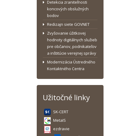
Detekcia zraniteľnosti
koncových obslužných
bodov
Redizajn siete GOVNET
Zvyšovanie úžitkovej
hodnoty digitálnych služieb
pre občanov, podnikateľov
a inštitúcie verejnej správy
Modernizácia Ústredného
Kontaktného Centra
Užitočné linky
SK-CERT
MetaIS
ezdravie