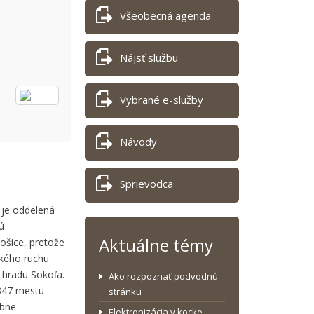
Všeobecná agenda
Nájsť službu
Vybrané e-služby
Návody
Sprievodca
 je oddelená
ú
Aktuálne témy
ošice, pretože
kého ruchu.
 hradu Sokoľa.
Ako rozpoznať podvodnú
1347 mestu
stránku
obne
Elektronizácia v kocke