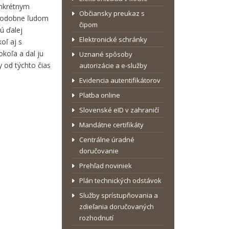
onkrétnym
Občiansky preukaz s
epodobne ľudom
čipom
ú ďalej
Elektronické schránky
oľ aj s
koľa a dal ju
Uznané spôsoby
 od týchto čias
autorizácie a e-služby
Evidencia autentifikátorov
Platba online
Slovenské eID v zahraničí
Mandátne certifikáty
Centrálne úradné
doručovanie
Prehľad noviniek
Plán technických odstávok
Služby sprístupňovania a
zdieľania doručovaných
rozhodnutí