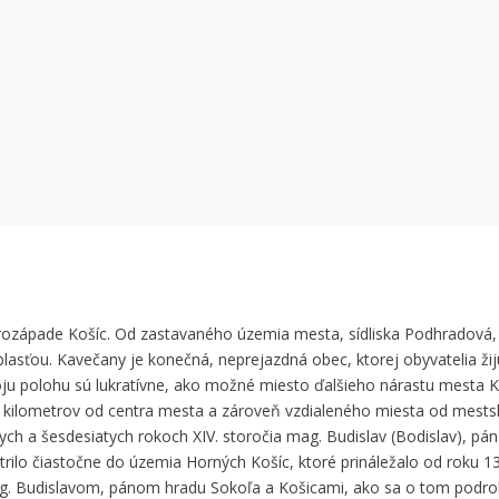
 can't load Google Maps correctly.
OK
 own this website?
rozápade Košíc. Od zastavaného územia mesta, sídliska Podhradová,
sťou. Kavečany je konečná, neprejazdná obec, ktorej obyvatelia žij
ju polohu sú lukratívne, ako možné miesto ďalšieho nárastu mesta K
pár kilometrov od centra mesta a zároveň vzdialeného miesta od mests
ch a šesdesiatych rokoch XIV. storočia mag. Budislav (Bodislav), pán
trilo čiastočne do územia Horných Košíc, ktoré prináležalo od roku 
ag. Budislavom, pánom hradu Sokoľa a Košicami, ako sa o tom podr