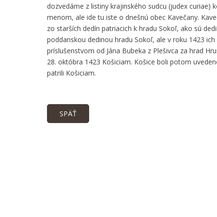
dozvedáme z listiny krajinského sudcu (judex curiae)
menom, ale ide tu iste o dnešnú obec Kavečany. Kave
zo starších dedín patriacich k hradu Sokoľ, ako sú de
poddanskou dedinou hradu Sokoľ, ale v roku 1423 ich 
príslušenstvom od Jána Bubeka z Plešivca za hrad Hruš
28. októbra 1423 Košiciam. Košice boli potom uvede
patrili Košiciam.
SPÄŤ