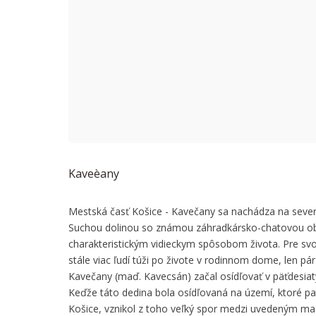
This page
Do you
Kaveèany
Mestská časť Košice - Kavečany sa nachádza na seve
Suchou dolinou so známou záhradkársko-chatovou obla
charakteristickým vidieckym spôsobom života. Pre svo
stále viac ľudí túži po živote v rodinnom dome, len 
Kavečany (maď. Kavecsán) začal osídľovať v päťdesiaty
Keďže táto dedina bola osídľovaná na území, ktoré pa
Košice, vznikol z toho veľký spor medzi uvedeným m