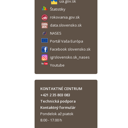
ua.gov.sk
Štatistiky
rokovania.gov.sk
data.slovensko.sk
NASES
Portál Vaša Európa
Facebook slovensko.sk
ig/slovensko.sk_nases
Youtube
KONTAKTNÉ CENTRUM
+421 2 35 803 083
Technická podpora
Kontaktný formulár
Pondelok až piatok
8.00 - 17.00 h