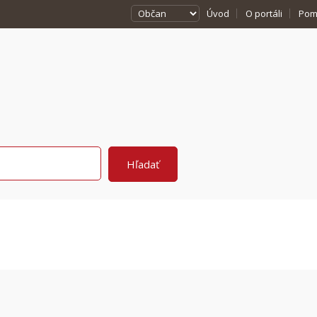
Úvod
O portáli
Pom