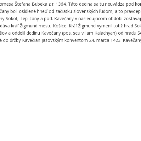
 komesa Štefana Bubeka z r. 1364. Táto dedina sa tu neuvádza pod k
čany boli osídlené hneď od začiatku slovenských ľudom, a to pravd
diny Sokoľ, Tepličany a pod. Kavečany v nasledujúcom období zostávaj
dáva kráľ Žigmund mestu Košice. Kráľ Žigmund vymenil totiž hrad Sok
ov a oddelil dedinu Kavečany (pos. seu villam Kalachyan) od hradu So
né do držby Kavečian jasovským konventom 24. marca 1423. Kavečany