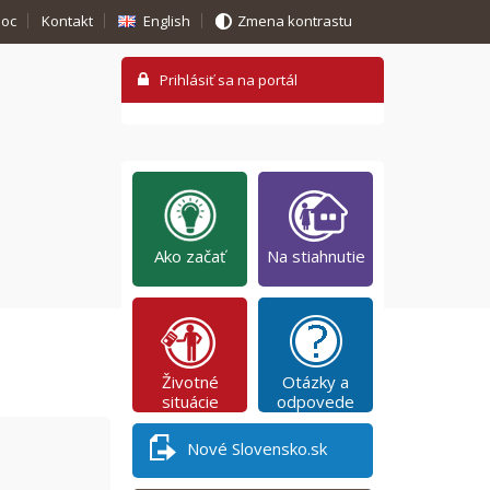
oc
Kontakt
English
Zmena kontrastu
Ako začať
Na stiahnutie
Životné
Otázky a
situácie
odpovede
Nové Slovensko.sk