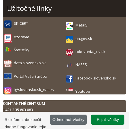
Užitočné linky
SK-CERT
MetaIS
ezdravie
ua.gov.sk
Štatistiky
rokovania.gov.sk
data.slovensko.sk
NASES
Portál Vaša Európa
Facebook slovensko.sk
ig/slovensko.sk_nases
Youtube
KONTAKTNÉ CENTRUM
+421 2 35 803 083
Technická podpora
S cieľom zabezpečiť
Odmietnuť všetky
Prijať všetky
Kontaktný formulár
riadne fungovanie tejto