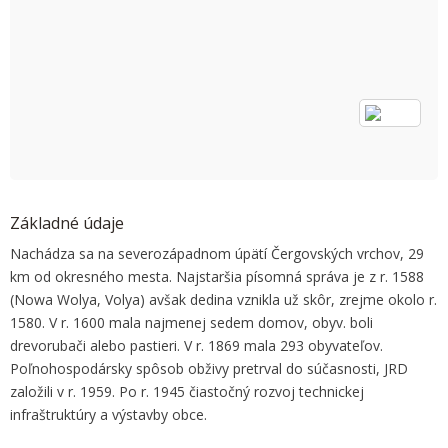
OK
Do you own this website?
Základné údaje
Nachádza sa na severozápadnom úpätí Čergovských vrchov, 29
km od okresného mesta. Najstaršia písomná správa je z r. 1588
(Nowa Wolya, Volya) avšak dedina vznikla už skôr, zrejme okolo r.
1580. V r. 1600 mala najmenej sedem domov, obyv. boli
drevorubači alebo pastieri. V r. 1869 mala 293 obyvateľov.
Poľnohospodársky spôsob obživy pretrval do súčasnosti, JRD
založili v r. 1959. Po r. 1945 čiastočný rozvoj technickej
infraštruktúry a výstavby obce.