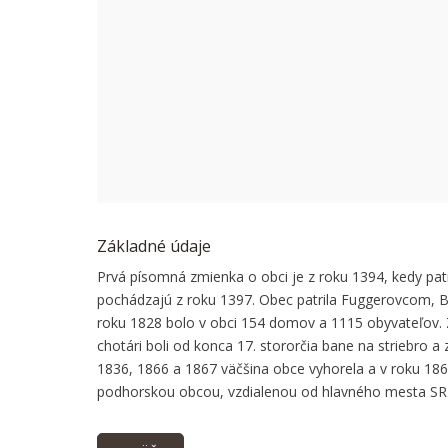
This page
Do you
Základné údaje
Prvá písomná zmienka o obci je z roku 1394, kedy patri
pochádzajú z roku 1397. Obec patrila Fuggerovcom, 
roku 1828 bolo v obci 154 domov a 1115 obyvateľov. 
chotári boli od konca 17. stororčia bane na striebro a 
1836, 1866 a 1867 väčšina obce vyhorela a v roku 1866
podhorskou obcou, vzdialenou od hlavného mesta SR B