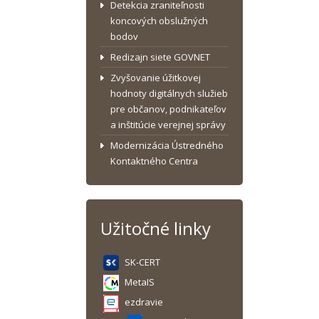
Detekcia zraniteľnosti
koncových obslužných
bodov
Redizajn siete GOVNET
Zvyšovanie úžitkovej
hodnoty digitálnych služieb
pre občanov, podnikateľov
a inštitúcie verejnej správy
Modernizácia Ústredného
Kontaktného Centra
Užitočné linky
SK-CERT
MetaIS
ezdravie