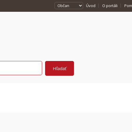
Úvod
O portáli
Pom