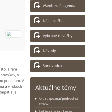
Všeobecná agenda
Nájsť službu
Vybrané e-služby
Návody
Sprievodca
stol a fara
aňovníkov, v
ho predajom. V
Aktuálne témy
oma a v rokoch
Karpát a je
Ako rozpoznať podvodnú
stránku
Elektronizácia v kocke