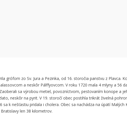
 can't load Google Maps correctly.
OK
 own this website?
la grófom zo Sv. Jura a Pezinka, od 16. storočia panstvu z Plavca. Ko
Balassovcom a neskôr Pálffyovcom. V roku 1720 mala 4 mlyny a 56 d
Zaoberali sa výrobou metiel, povozníctvom, pestovaním konope a je
zlato, neskôr na pyrit. V 19. storočí obec postihla trikrát živelná pohr
 sa k nešťastiu pridala i cholera. Obec sa nachádza na úpätí Malých 
ratislavy len 38 kilometrov.