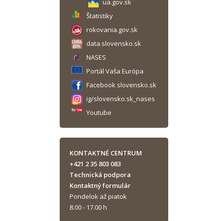
ua.gov.sk
Štatistiky
rokovania.gov.sk
data.slovensko.sk
NASES
Portál Vaša Európa
Facebook slovensko.sk
ig/slovensko.sk_nases
Youtube
KONTAKTNÉ CENTRUM
+421 2 35 803 083
Technická podpora
Kontaktný formulár
Pondelok až piatok
8.00 - 17.00 h