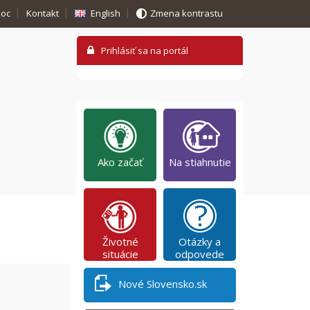
oc
Kontakt
English
Zmena kontrastu
Ako začať
Na stiahnutie
Životné
Otázky a
situácie
odpovede
Nové Slovensko.sk