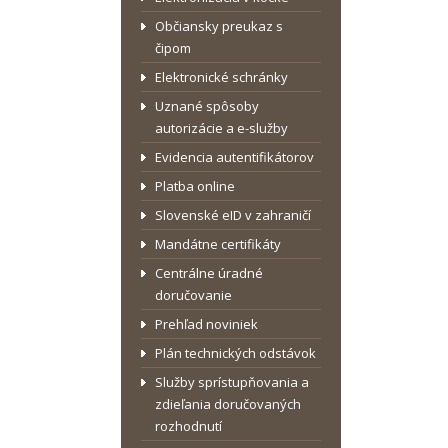
Občiansky preukaz s
čipom
Elektronické schránky
Uznané spôsoby
autorizácie a e-služby
Evidencia autentifikátorov
Platba online
Slovenské eID v zahraničí
Mandátne certifikáty
Centrálne úradné
doručovanie
Prehľad noviniek
Plán technických odstávok
Služby sprístupňovania a
zdieľania doručovaných
rozhodnutí