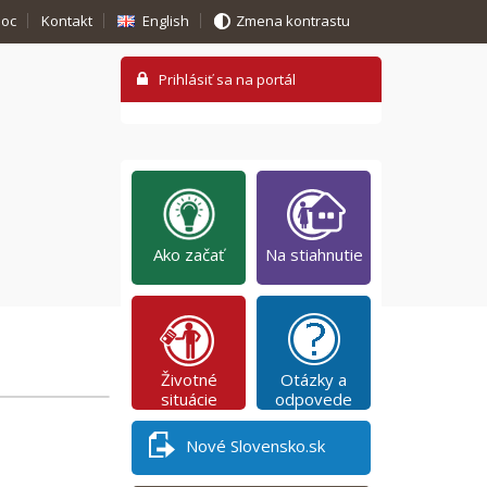
oc
Kontakt
English
Zmena kontrastu
Ako začať
Na stiahnutie
Životné
Otázky a
situácie
odpovede
Nové Slovensko.sk