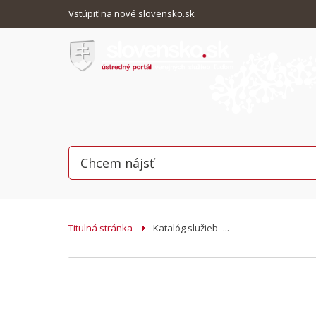
Vstúpiť na nové slovensko.sk
Titulná stránka
Katalóg služieb -...