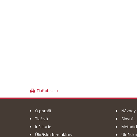
Tlač obsahu
O portáli
Návody
Tlačivá
Slovník
Inštitúcie
Metodic
Úložisko formulárov
Úložisk