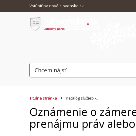
Vstúpiť na nové slovensko.sk
Titulná stránka
Katalóg služieb -...
Oznámenie o zámere,
prenájmu práv alebo