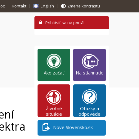
oc
Kontakt
English
Zmena kontrastu
Ako začať
Na stiahnutie
Životné
Otázky a
ení
situácie
odpovede
ektra
Nové Slovensko.sk