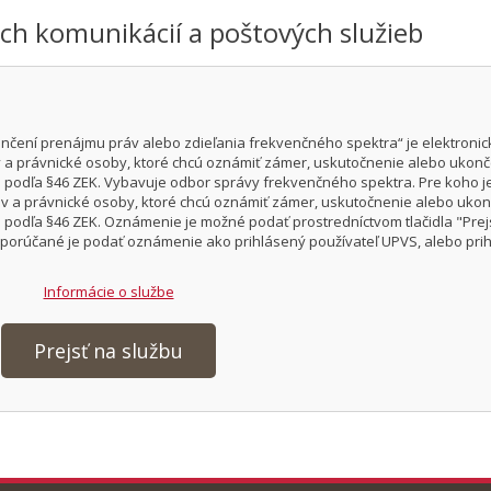
ých komunikácií a poštových služieb
čení prenájmu práv alebo zdieľania frekvenčného spektra“ je elektronic
v a právnické osoby, ktoré chcú oznámiť zámer, uskutočnenie alebo ukon
 podľa §46 ZEK. Vybavuje odbor správy frekvenčného spektra. Pre koho j
ov a právnické osoby, ktoré chcú oznámiť zámer, uskutočnenie alebo uko
podľa §46 ZEK. Oznámenie je možné podať prostredníctvom tlačidla "Prej
dporúčané je podať oznámenie ako prihlásený používateľ UPVS, alebo pri
Informácie o službe
Prejsť na službu