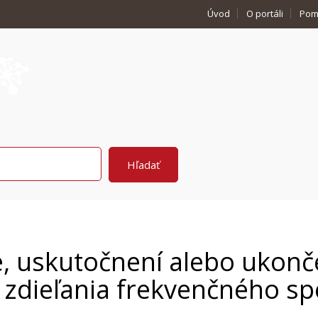
Úvod
O portáli
Pom
 uskutočnení alebo ukonč
 zdieľania frekvenčného sp