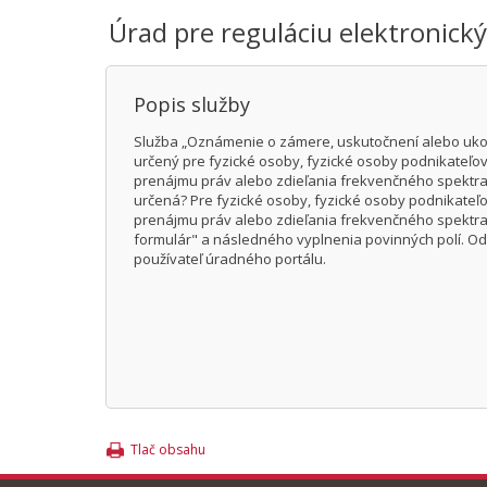
Úrad pre reguláciu elektronick
Popis služby
Služba „Oznámenie o zámere, uskutočnení alebo ukon
určený pre fyzické osoby, fyzické osoby podnikateľo
prenájmu práv alebo zdieľania frekvenčného spektra
určená? Pre fyzické osoby, fyzické osoby podnikateľ
prenájmu práv alebo zdieľania frekvenčného spektra 
formulár" a následného vyplnenia povinných polí. O
používateľ úradného portálu.
Tlač obsahu