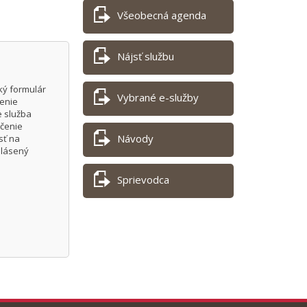
Všeobecná agenda
Nájsť službu
ký formulár
Vybrané e-služby
čenie
e služba
nčenie
Návody
sť na
hlásený
Sprievodca