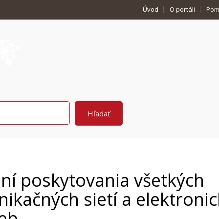
Úvod
O portáli
Pom
í poskytovania všetkých
ikačných sietí a elektroni
ieb