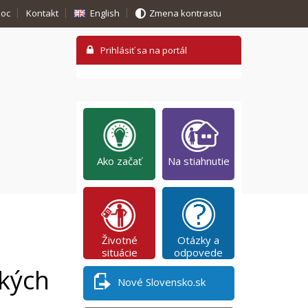
oc
Kontakt
English
Zmena kontrastu
Ako začať
Na stiahnutie
Životné
Otázky a
situácie
odpovede
ckých
Nové Slovensko.sk