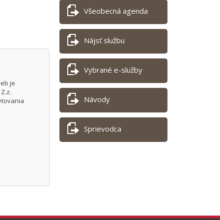
Všeobecná agenda
Nájsť službu
Vybrané e-služby
eb je
Z.z.
Návody
ytovania
h
Sprievodca