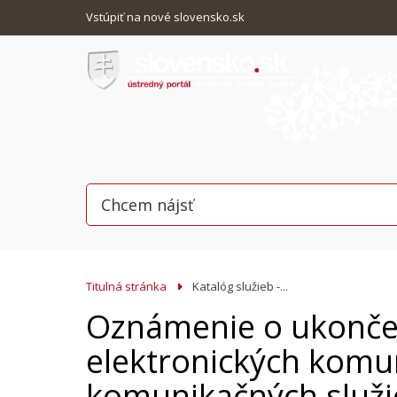
Vstúpiť na nové slovensko.sk
Titulná stránka
Katalóg služieb -...
Oznámenie o ukončen
elektronických komun
komunikačných služ