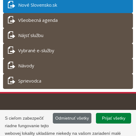
Nové Slovensko.sk
Všeobecná agenda
Nájsť službu
Vybrané e-služby
Návody
Sprievodca
Tlač obsahu
©
2013 - 2026, Slovensko.sk
Prevádzku stránky
S cieľom zabezpečiť
Odmietnuť všetky
Prijať všetky
Informácie zverejnené na portáli
www.slovensko.sk a správu jej
riadne fungovanie tejto
majú informatívny charakter.
obsahu zabezpečuje
webovej lokality ukladáme niekedy na vašom zariadení malé