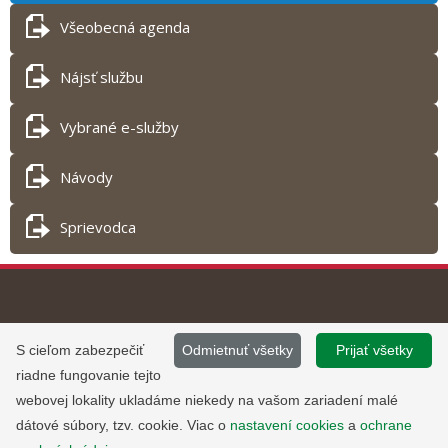
Všeobecná agenda
Nájsť službu
Vybrané e-služby
Návody
Sprievodca
Tlač obsahu
©
2013 - 2026, Slovensko.sk
Prevádzku stránky
S cieľom zabezpečiť
Odmietnuť všetky
Prijať všetky
Informácie zverejnené na portáli
www.slovensko.sk a správu jej
riadne fungovanie tejto
majú informatívny charakter.
obsahu zabezpečuje
webovej lokality ukladáme niekedy na vašom zariadení malé
Národná agentúra pre sieťové a
dátové súbory, tzv. cookie. Viac o
nastavení cookies
a
ochrane
elektronické služby
.