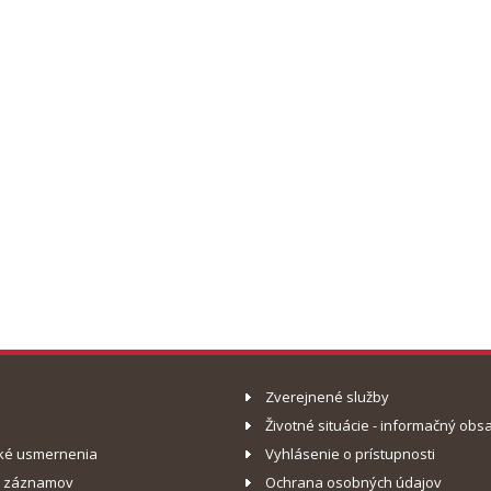
Zverejnené služby
Životné situácie - informačný obs
ké usmernenia
Vyhlásenie o prístupnosti
o záznamov
Ochrana osobných údajov