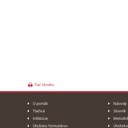
Tlač obsahu
O portáli
Návody
Tlačivá
Slovník
Inštitúcie
Metodic
Úložisko formulárov
Úložisk