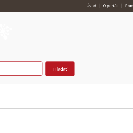
Úvod
O portáli
Pom