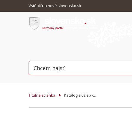
Vstúpiť na nové slovensko.sk
Titulná stránka
Katalóg služieb -...