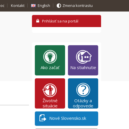
oc
Kontakt
English
Zmena kontrastu
Ako začať
Na stiahnutie
Životné
Otázky a
situácie
odpovede
Nové Slovensko.sk