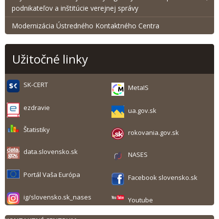
podnikateľov a inštitúcie verejnej správy
Modernizácia Ústredného Kontaktného Centra
Užitočné linky
SK-CERT
MetaIS
ezdravie
ua.gov.sk
Štatistiky
rokovania.gov.sk
data.slovensko.sk
NASES
Portál Vaša Európa
Facebook slovensko.sk
ig/slovensko.sk_nases
Youtube