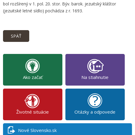
bol rozšírený v 1. pol. 20. stor. Býv. barok. jezuitský kláštor
(jezuitské letné sídlo) pochádza z r. 1693.
SPÄŤ
Ako začať
Na stiahnutie
Životné situácie
Otázky a odpovede
Nové Slovensko.sk