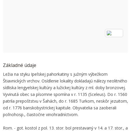
OK
Do you own this website?
Základné údaje
Ležia na styku Ipeľskej pahorkatiny s južným výbežkom
Štiavnických vrchov. Osídlenie lokality dokladajú nálezy neolitného
sídliska lengyelskej kultúry a lužickej kultúry z ml. doby bronzovej.
Vyvinutá obec sa písomne spomína v r. 1135 (Sceleus). Do r. 1560
patrila prepoštstvu v Šahách, do r. 1685 Turkom, neskôr jezuitom,
od r. 1776 banskobystrickej kapitule. Obyvatelia sa zaoberali
poľnohosp., čiastočne vinohradníctvom.
Rom. - got. kostol z pol. 13. stor. bol prestavaný v 14. a 17. stor., a