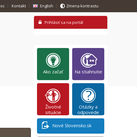
oc
Kontakt
English
Zmena kontrastu
Ako začať
Na stiahnutie
Životné
Otázky a
situácie
odpovede
Nové Slovensko.sk