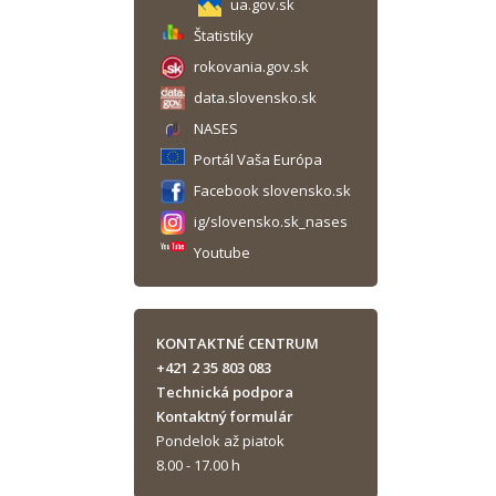
ua.gov.sk
Štatistiky
rokovania.gov.sk
data.slovensko.sk
NASES
Portál Vaša Európa
Facebook slovensko.sk
ig/slovensko.sk_nases
Youtube
KONTAKTNÉ CENTRUM
+421 2 35 803 083
Technická podpora
Kontaktný formulár
Pondelok až piatok
8.00 - 17.00 h