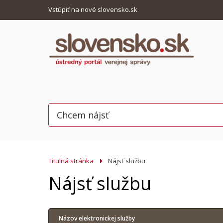
Vstúpiť na nové slovensko.sk
Titulná stránka
Nájsť službu
Nájsť službu
Názov elektronickej služby