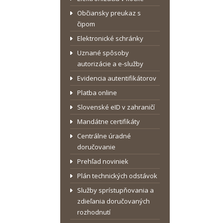
Občiansky preukaz s
čipom
Elektronické schránky
Uznané spôsoby
autorizácie a e-služby
Evidencia autentifikátorov
Platba online
Slovenské eID v zahraničí
Mandátne certifikáty
Centrálne úradné
doručovanie
Prehľad noviniek
Plán technických odstávok
Služby sprístupňovania a
zdieľania doručovaných
rozhodnutí