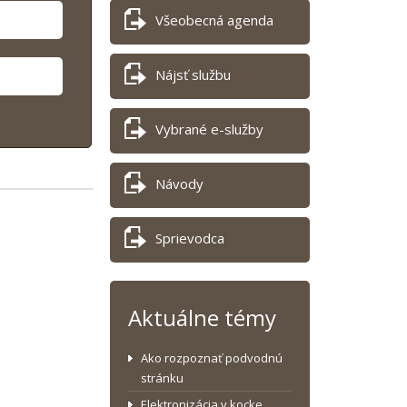
Všeobecná agenda
Nájsť službu
Vybrané e-služby
Návody
Sprievodca
Aktuálne témy
Ako rozpoznať podvodnú
stránku
Elektronizácia v kocke