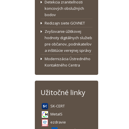
Detekcia zraniteľnosti
koncových obslužných
bodov
Redizajn siete GOVNET
Zvyšovanie úžitkovej
hodnoty digitálnych služieb
pre občanov, podnikateľov
a inštitúcie verejnej správy
Modernizácia Ústredného
Kontaktného Centra
Užitočné linky
SK-CERT
MetaIS
ezdravie