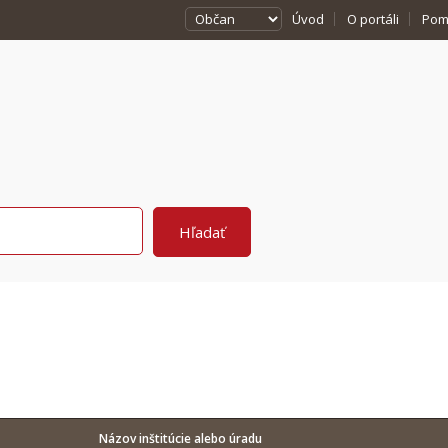
Úvod
O portáli
Pom
Názov inštitúcie alebo úradu