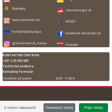
Štatistiky
rokovania.gov.sk
data.slovensko.sk
NASES
Portál Vaša Európa
Facebook slovensko.sk
ig/slovensko.sk_nases
Youtube
KONTAKTNÉ CENTRUM
+421 2 35 803 083
Technická podpora
Kontaktný formulár
Pondelok až piatok
8.00 - 17.00 h
Tlač obsahu
©
2013 - 2026, Slovensko.sk
Prevádzku stránky
S cieľom zabezpečiť
Odmietnuť všetky
Prijať všetky