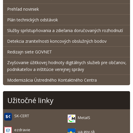
Prehľad noviniek
Plán technických odstávok
Služby sprístupňovania a zdieľania doručovaných rozhodnutí
Detekcia zraniteľnosti koncových obslužných bodov
Redizajn siete GOVNET
Zvyšovanie úžitkovej hodnoty digitálnych služieb pre občanov,
podnikateľov a inštitúcie verejnej správy
Modernizácia Ústredného Kontaktného Centra
Užitočné linky
SK-CERT
MetaIS
ezdravie
ua.gov.sk