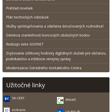
Prehľad noviniek
Plán technických odstávok
Služby sprístupňovania a zdieľania doručovaných rozhodnutí
Detekcia zraniteľnosti koncových obslužných bodov
Redizajn siete GOVNET
Zvyšovanie úžitkovej hodnoty digitálnych služieb pre občanov,
podnikateľov a inštitúcie verejnej správy
Modernizácia Ústredného Kontaktného Centra
Užitočné linky
SK-CERT
MetaIS
ezdravie
ua.gov.sk