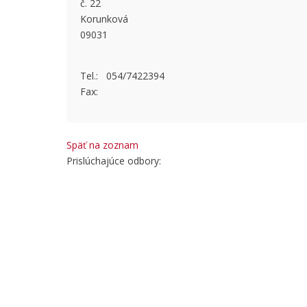
č. 22
This page
Korunková
09031
Do you
Tel.: 054/7422394
Fax:
Späť na zoznam
Prislúchajúce odbory: