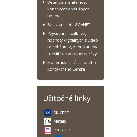
Detekcia zraniteľnosti
koncových obslužných
bodov
Redizajn siete GOVNET
Zvyšovanie úžitkovej
hodnoty digitálnych služieb
pre občanov, podnikateľov
a inštitúcie verejnej správy
Modernizácia Ústredného
Kontaktného Centra
Užitočné linky
SK-CERT
MetaIS
ezdravie