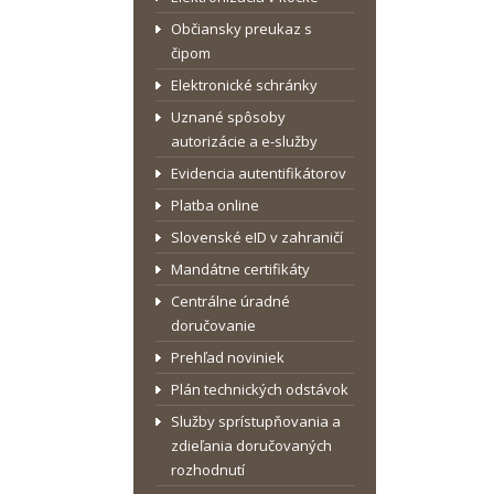
Občiansky preukaz s
čipom
Elektronické schránky
Uznané spôsoby
autorizácie a e-služby
Evidencia autentifikátorov
Platba online
Slovenské eID v zahraničí
Mandátne certifikáty
Centrálne úradné
doručovanie
Prehľad noviniek
Plán technických odstávok
Služby sprístupňovania a
zdieľania doručovaných
rozhodnutí