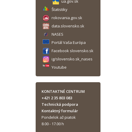
ua.gov.sk
Štatistiky
rokovania.gov.sk
data.slovensko.sk
NASES
Portál Vaša Európa
Facebook slovensko.sk
ig/slovensko.sk_nases
Youtube
KONTAKTNÉ CENTRUM
+421 2 35 803 083
Technická podpora
Kontaktný formulár
Pondelok až piatok
8.00 - 17.00 h