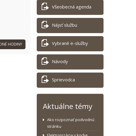
Všeobecná agenda
Nájsť službu
Vybrané e-služby
DNÉ HODINY
Návody
Sprievodca
Aktuálne témy
Ako rozpoznať podvodnú
stránku
Elektronizácia v kocke