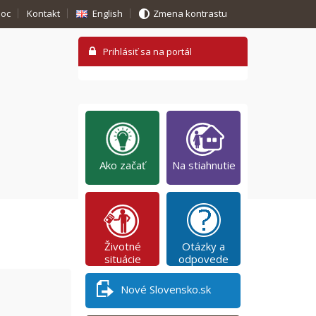
oc
Kontakt
English
Zmena kontrastu
Ako začať
Na stiahnutie
Životné
Otázky a
situácie
odpovede
Nové Slovensko.sk