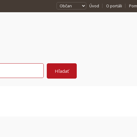
Úvod
O portáli
Pom