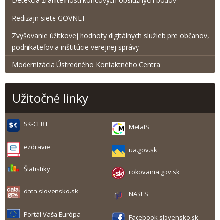
Detekcia zraniteľnosti koncových obslužných bodov
Redizajn siete GOVNET
Zvyšovanie úžitkovej hodnoty digitálnych služieb pre občanov,
podnikateľov a inštitúcie verejnej správy
Modernizácia Ústredného Kontaktného Centra
Užitočné linky
SK-CERT
MetaIS
ezdravie
ua.gov.sk
Štatistiky
rokovania.gov.sk
data.slovensko.sk
NASES
Portál Vaša Európa
Facebook slovensko.sk