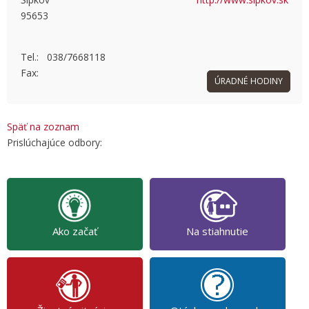
95653
OK
Do you own this website?
Tel.: 038/7668118
Fax:
ÚRADNÉ HODINY
Späť na zoznam
Prislúchajúce odbory:
Ako začať
Na stiahnutie