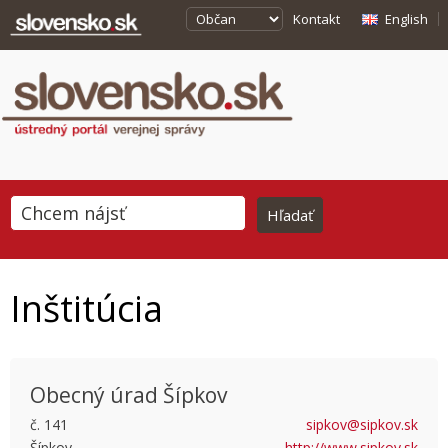
Kontakt
English
Inštitúcia
Obecný úrad Šípkov
č. 141
sipkov@sipkov.sk
Šípkov
http://www.sipkov.sk
This page can't load Google Maps correctly.