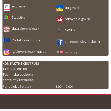
ezdravie
ua.gov.sk
Štatistiky
rokovania.gov.sk
data.slovensko.sk
NASES
Portál Vaša Európa
Facebook slovensko.sk
ig/slovensko.sk_nases
Youtube
KONTAKTNÉ CENTRUM
+421 2 35 803 083
Technická podpora
Kontaktný formulár
Pondelok až piatok
8.00 - 17.00 h
Tlač obsahu